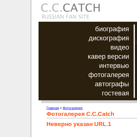
биография
дискография
видео
кавер версии
интервью
фотогалерея
автографы
гостевая
Главная
»
Фотогалерея
Фотогалерея C.C.Catch
Неверно указан URL.1