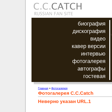
биография
дискография
видео
кавер версии
интервью
фотогалерея
автографы
гостевая
Главная
»
Фотогалерея
Фотогалерея C.C.Catch
Неверно указан URL.1