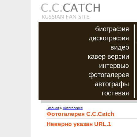
биография
дискография
видео
кавер версии
интервью
фотогалерея
автографы
гостевая
Главная
»
Фотогалерея
Фотогалерея C.C.Catch
Неверно указан URL.1