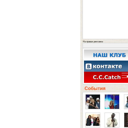
На правах рекламы
События