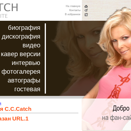
На главную
Контакты
В избранное
биография
дискография
видео
кавер версии
интервью
фотогалерея
автографы
гостевая
я
я C.C.Catch
азан URL.1