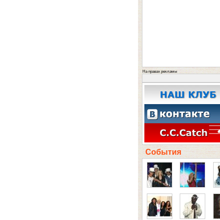
На правах рекламы
События