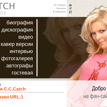
На главную
Контакты
В избранное
биография
дискография
видео
кавер версии
интервью
фотогалерея
автографы
гостевая
я
я C.C.Catch
азан URL.1