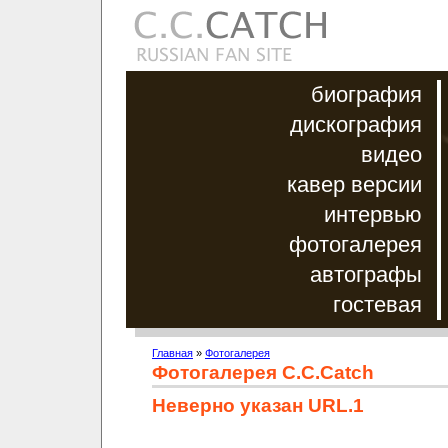
биография
дискография
видео
кавер версии
интервью
фотогалерея
автографы
гостевая
Главная
»
Фотогалерея
Фотогалерея C.C.Catch
Неверно указан URL.1