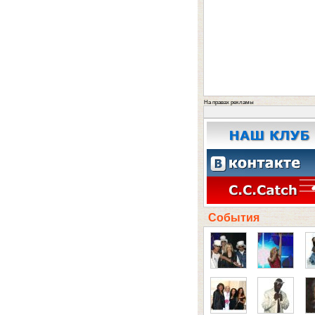
На правах рекламы
События