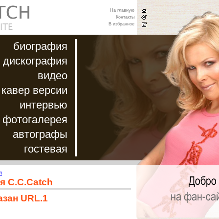
На главную
Контакты
В избранное
биография
дискография
видео
кавер версии
интервью
фотогалерея
автографы
гостевая
я
я C.C.Catch
азан URL.1