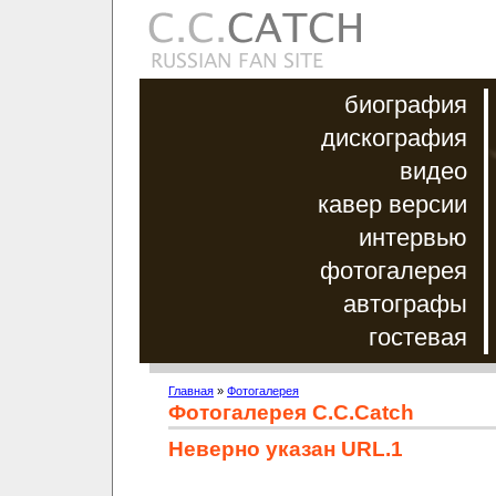
биография
дискография
видео
кавер версии
интервью
фотогалерея
автографы
гостевая
Главная
»
Фотогалерея
Фотогалерея C.C.Catch
Неверно указан URL.1