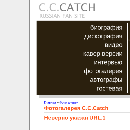
биография
дискография
видео
кавер версии
интервью
фотогалерея
автографы
гостевая
Главная
»
Фотогалерея
Фотогалерея C.C.Catch
Неверно указан URL.1