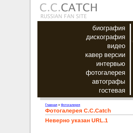
биография
дискография
видео
кавер версии
интервью
фотогалерея
автографы
гостевая
Главная
»
Фотогалерея
Фотогалерея C.C.Catch
Неверно указан URL.1