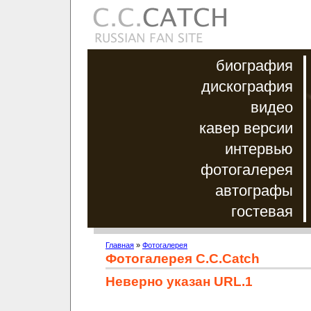
биография
дискография
видео
кавер версии
интервью
фотогалерея
автографы
гостевая
Главная
»
Фотогалерея
Фотогалерея C.C.Catch
Неверно указан URL.1