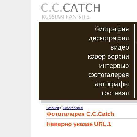
биография
дискография
видео
кавер версии
интервью
фотогалерея
автографы
гостевая
Главная
»
Фотогалерея
Фотогалерея C.C.Catch
Неверно указан URL.1