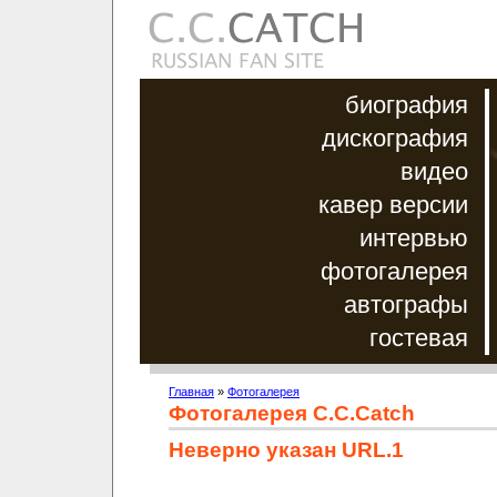
биография
дискография
видео
кавер версии
интервью
фотогалерея
автографы
гостевая
Главная
»
Фотогалерея
Фотогалерея C.C.Catch
Неверно указан URL.1