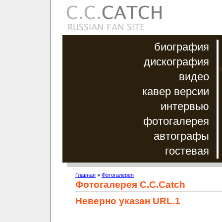
биография
дискография
видео
кавер версии
интервью
фотогалерея
автографы
гостевая
Главная
»
Фотогалерея
Фотогалерея C.C.Catch
Неверно указан URL.1