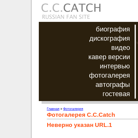
биография
дискография
видео
кавер версии
интервью
фотогалерея
автографы
гостевая
Главная
»
Фотогалерея
Фотогалерея C.C.Catch
Неверно указан URL.1