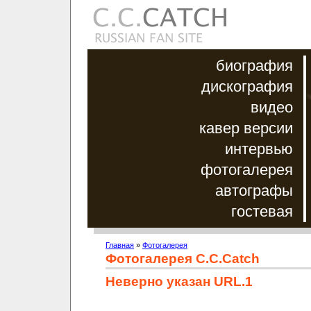
биография
дискография
видео
кавер версии
интервью
фотогалерея
автографы
гостевая
Главная
»
Фотогалерея
Фотогалерея C.C.Catch
Неверно указан URL.1