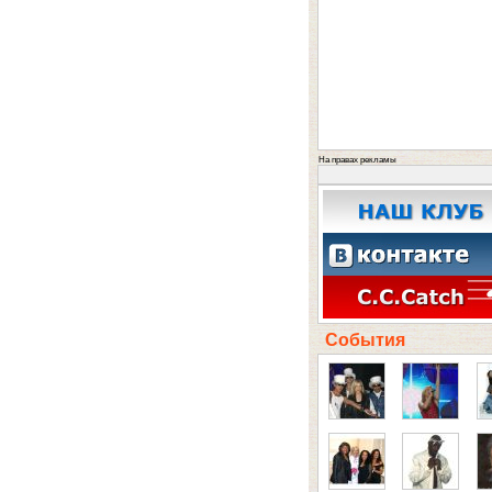
На правах рекламы
События