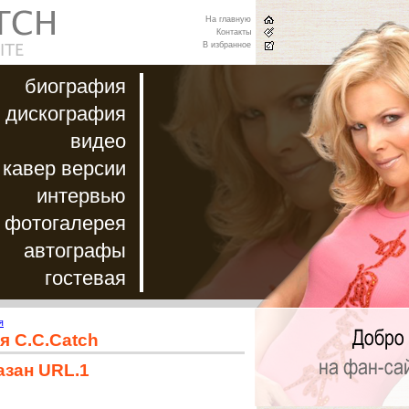
На главную
Контакты
В избранное
биография
дискография
видео
кавер версии
интервью
фотогалерея
автографы
гостевая
я
я C.C.Catch
азан URL.1