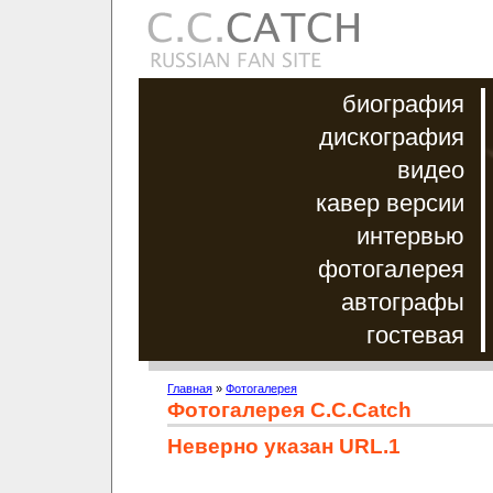
биография
дискография
видео
кавер версии
интервью
фотогалерея
автографы
гостевая
Главная
»
Фотогалерея
Фотогалерея C.C.Catch
Неверно указан URL.1