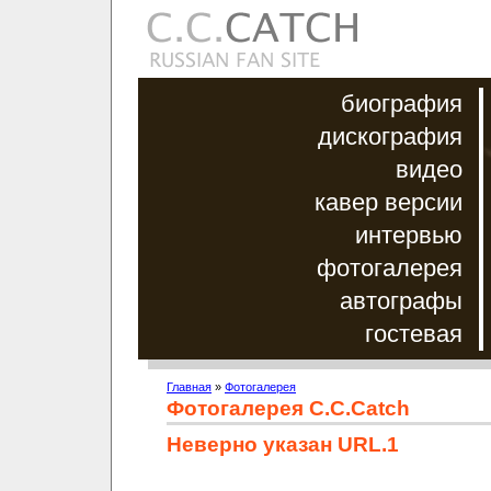
биография
дискография
видео
кавер версии
интервью
фотогалерея
автографы
гостевая
Главная
»
Фотогалерея
Фотогалерея C.C.Catch
Неверно указан URL.1