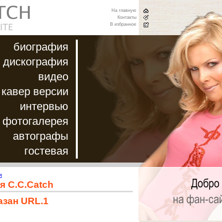
На главную
Контакты
В избранное
биография
дискография
видео
кавер версии
интервью
фотогалерея
автографы
гостевая
я
я C.C.Catch
азан URL.1