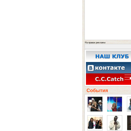
На правах рекламы
События