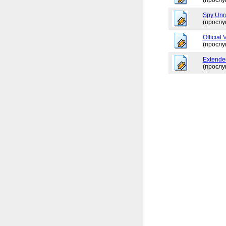
(прослу
Spy Unr
(прослу
Official 
(прослу
Extende
(прослу