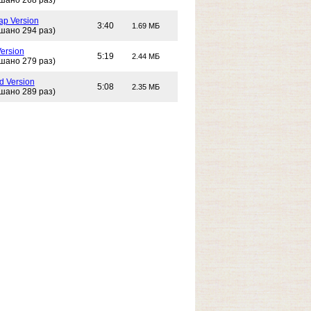
шано 268 раз)
ap Version
3:40
1.69 МБ
шано 294 раз)
Version
5:19
2.44 МБ
шано 279 раз)
d Version
5:08
2.35 МБ
шано 289 раз)