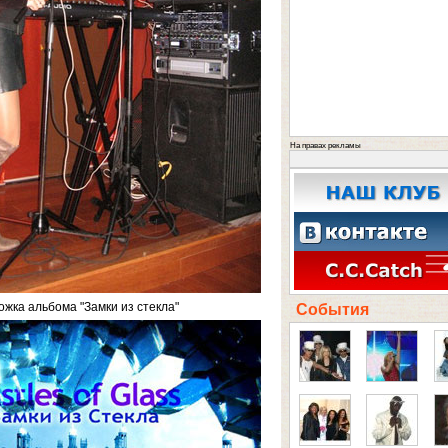
На правах рекламы
ожка альбома "Замки из стекла"
События