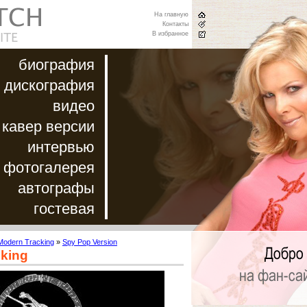
На главную
Контакты
В избранное
биография
дискография
видео
кавер версии
интервью
фотогалерея
автографы
гостевая
Modern Tracking
»
Spy Pop Version
king