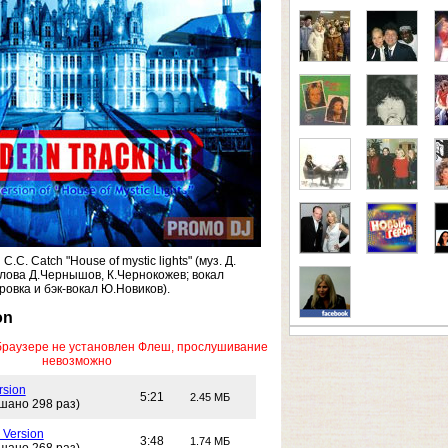
.C. Catch "House of mystic lights" (муз. Д.
 слова Д.Чернышов, К.Чернокожев; вокал
ровка и бэк-вокал Ю.Новиков).
on
браузере не установлен Флеш, прослушивание
невозможно
rsion
5:21
2.45 МБ
шано 298 раз)
 Version
3:48
1.74 МБ