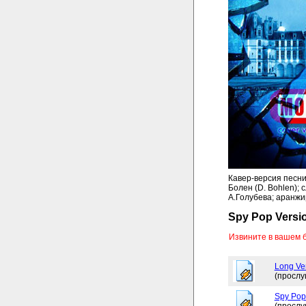
Кавер-версия песни C
Болен (D. Bohlen);
А.Голубева; аранжи
Spy Pop Versi
Извините в вашем 
Long Ve
(прослу
Spy Pop