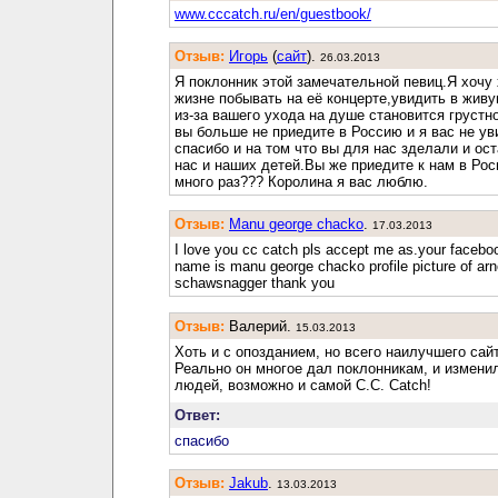
www.cccatch.ru/en/guestbook/
Отзыв:
Игорь
(
cайт
).
26.03.2013
Я поклонник этой замечательной певиц.Я хочу 
жизне побывать на её концерте,увидить в жив
из-за вашего ухода на душе становится грустн
вы больше не приедите в Россию и я вас не ув
спасибо и на том что вы для нас зделали и ос
нас и наших детей.Вы же приедите к нам в Ро
много раз??? Королина я вас люблю.
Отзыв:
Manu george chacko
.
17.03.2013
I love you cc catch pls accept me as.your faceboo
name is manu george chacko profile picture of arn
schawsnagger thank you
Отзыв:
Валерий.
15.03.2013
Хоть и с опозданием, но всего наилучшего сай
Реально он многое дал поклонникам, и измени
людей, возможно и самой C.C. Catch!
Ответ:
спасибо
Отзыв:
Jakub
.
13.03.2013