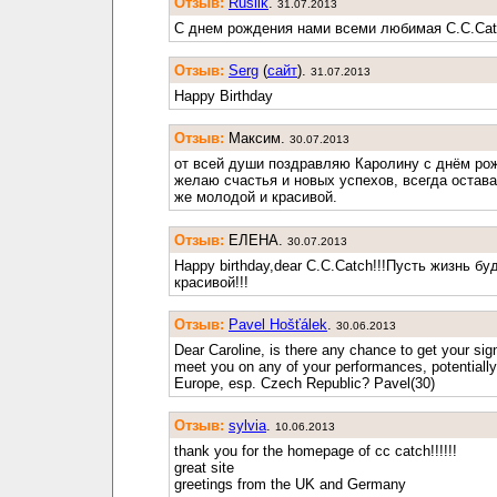
Отзыв:
Ruslik
.
31.07.2013
С днем рождения нами всеми любимая C.C.Cat
Отзыв:
Serg
(
cайт
).
31.07.2013
Happy Birthday
Отзыв:
Максим.
30.07.2013
от всей души поздравляю Каролину с днём ро
желаю счастья и новых успехов, всегда остава
же молодой и красивой.
Отзыв:
ЕЛЕНА.
30.07.2013
Happy birthday,dear C.C.Catch!!!Пусть жизнь бу
красивой!!!
Отзыв:
Pavel Hošťálek
.
30.06.2013
Dear Caroline, is there any chance to get your sig
meet you on any of your performances, potentially 
Europe, esp. Czech Republic? Pavel(30)
Отзыв:
sylvia
.
10.06.2013
thank you for the homepage of cc catch!!!!!!
great site
greetings from the UK and Germany