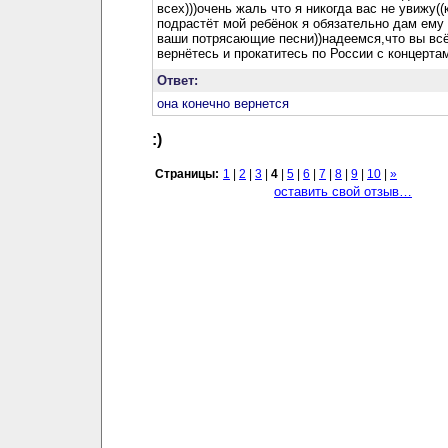
всех)))очень жаль что я никогда вас не увижу((
подрастёт мой ребёнок я обязательно дам ему
ваши потрясающие песни))надеемся,что вы вс
вернётесь и прокатитесь по России с концертам
Ответ:
она конечно вернется
:)
Страницы:
1
|
2
|
3
|
4
|
5
|
6
|
7
|
8
|
9
|
10
|
»
оставить свой отзыв…