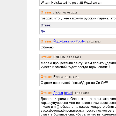
Witam Polska też tu jest :))) Pozdrawiam
Отзыв:
Лайл.
09.03.2013
говорят, что у неё какой-то русский парень. это
Ответ:
Да
Отзыв:
Йодификатор Yodify
.
23.02.2013
Обожаю!
Отзыв:
ЕЛЕНА.
22.02.2013
Желаю процветания сайту!Всем только удачи!
чувств и эмоций будет всегда вдохновлять!
Отзыв:
Елена.
13.02.2013
С днем всех влюблённых!Дорогая Си Си!!!
Отзыв:
Дарья
(
cайт
).
28.01.2013
Дорогая Королина!Очень жаль,что вы закончи
карьеру((уверена многие поклонники расстроен
числе и я ((побывать на вашем концерте,обнят
вас,сфотографироваться,и просто посмотреть 
сказать большое спасибо за то что вы сделали