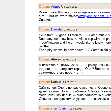
Отзыв:
Андрей
.
09.06.2013
Всем привет!Кто подскажет где можно скачать
в MP3 вот из этого клипа:
www.youtube.com…E
Спасибо!
Отзыв:
Daniela
.
02.06.2013
Hello from Bulgaria. I listen to C.C.Catch music si
Does anyone know how the video clip with the pa
made/Heaven and Hell/. I would like to know more
panther.
For a pity we would never have C.C Catch in Bulga
Отзыв:
Alexey.
25.05.2013
А известно ли поточнее МЕСТО рождения Си С
(адрес) в голландском городе Oss ? Вероятно,
возможность его посетить ;-)
Отзыв:
Natalie.
19.05.2013
Сайт супер! Очень понравилась песня Овсиенко
думала сама. Но вот проблема..Обыскала весь
могу найти эту песню именно полностью в исп
Овсиенко на русском. А уж хочется скачать ))
Отзыв:
cicic
(
cайт
).
18.05.2013