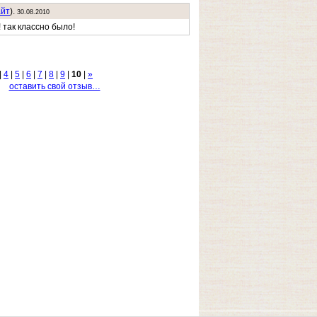
айт
).
30.08.2010
! так классно было!
|
4
|
5
|
6
|
7
|
8
|
9
|
10
|
»
оставить свой отзыв…