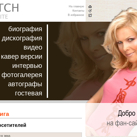
На главную
Контакты
В избранное
биография
дискография
видео
кавер версии
интервью
фотогалерея
автографы
гостевая
ига
осетителей
.11.2010