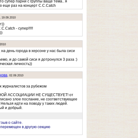
то супер парни с группы ваще тема.. я
ю еще раз на концерт C.C.Catch
.
19.09.2010
т))
C.Catch - супер!!!!!
))
.2010
 на день города в херсоне у нас была сиси
мо, и до самой сиси я дотронулся 3 раза :)
ическая личность))
нова
.
02.09.2010
х журналистов за рубежом
ОЙ АССОЦИАЦИИ НЕ СУЩЕСТВУЕТ! от
писано злое послание, не соответствующее
 Нельзя идти на поводу у таких людей.
ый и добрый.
тзыв о сайте.
 перемещен в другую секцию