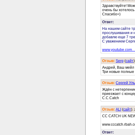
Здравствуйте! Мож
очень бы хотелось 
Спасибо=)
Ответ:
На нашем сайте т
прослушивания и н
добавлю еще 7 тре
С уважением Серг
www.youtube.com
Отзыв:
Serg
(
cайт
)
Андрей, Ваш мейл 
Три новые полные 
Отзыв:
Сергей Уль
Ждён с нетерпение
приезжает с конце
C.C.Catch
Отзыв:
ALI
(
cайт
).
CC CATCH UK NE
www.cccatch.rbah.c
Ответ: