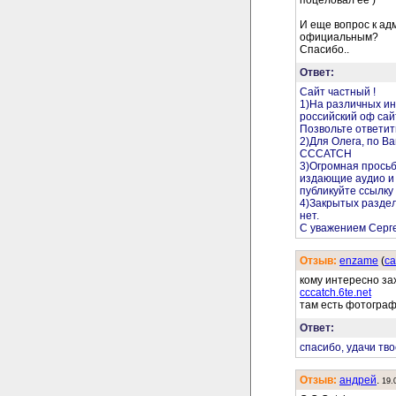
И еще вопрос к ад
официальным?
Спасибо..
Ответ:
Сайт частный !
1)На различных ин
российский оф сайт
Позвольте ответит
2)Для Олега, по В
CCCATCH
3)Огромная просьб
издающие аудио и 
публикуйте ссылку 
4)Закрытых раздел
нет.
С уважением Серг
Отзыв:
enzame
(
cа
кому интересно за
cccatch.6te.net
там есть фотографи
Ответ:
спасибо, удачи тв
Отзыв:
андрей
.
19.