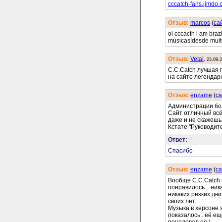
cccatch-fans.jimdo.
Отзыв:
marcos
(
cа
oi cccacth i am braz
musicas!desde muito
Отзыв:
Vetal
.
23.09.
C.C.Catch лучшая г
на сайте легендар
Отзыв:
enzame
(
cа
Администрации бо
Сайт отличный всё
даже и не скажешь
Кстате "Руководит
Ответ:
Спасибо
Отзыв:
enzame
(
cа
Вообще C.C.Catch
понравилось... ник
никаких резких дв
своих лет.
Музыка в херсоне з
показалось.. её ещ
поцеловал её )