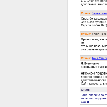
C.C.Catch это прос
довольный.. мечта
Отзыв:
Валентина
Спасибо за концер
Это было супер)) C.
Херсон любит Вас)
Отзыв:
Хейю.
19.09
Привет всем, вчера
кеч
это было незабывае
она очень енергет
Отзыв:
Таня Смир
Л. Бузелевич,
ассоциация русски
НИКАКОЙ ПОДОБН
данного автора на
действительности.
Сайт замечательн
Ответ:
Таня. спасибо за о
материал о группе
удачи