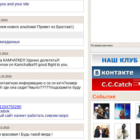
 you and your site
0.2010
ем нового альбома! Привет из Братска!:)
неизданных
На правах рекламы
0.2010
а КАМЧАТКЕ!!! Удачно долететь!!!
rrow on Kamchatka!!!! good flight to you.
0.10.2010
контактную информацию о си си кэтч?номер
йт где она сидит?мыло?????подскажите буду
События
1204750290
cebok
й сайт начнет работать совсем скоро
10.2010
красивая ! Будь такой вегда !