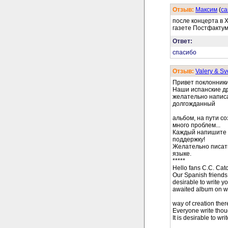
Отзыв:
Максим
(
cа
после концерта в 
газете Постфактум
Ответ:
спасибо
Отзыв:
Valery & Sv
Привет поклонники
Наши испанские др
желательно написа
долгожданный
альбом, на пути с
много проблем...
Каждый напишите х
поддержку!
Желательно писать
языке.
*****
Hello fans C.C. Cat
Our Spanish friends
desirable to write y
awaited album on w
way of creation ther
Everyone write thou
It is desirable to w