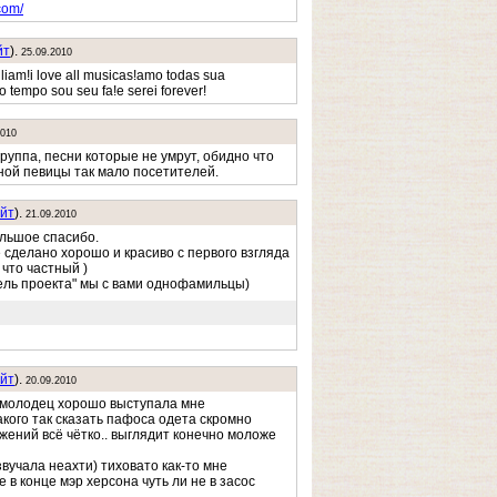
com/
йт
).
25.09.2010
iliam!i love all musicas!amo todas sua
 tempo sou seu fa!e serei forever!
2010
руппа, песни которые не умрут, обидно что
ной певицы так мало посетителей.
йт
).
21.09.2010
льшое спасибо.
 сделано хорошо и красиво с первого взгляда
 что частный )
ель проекта" мы с вами однофамильцы)
йт
).
20.09.2010
 молодец хорошо выступала мне
акого так сказать пафоса одета скромно
ижений всё чётко.. выглядит конечно моложе
вучала неахти) тиховато как-то мне
е в конце мэр херсона чуть ли не в засос