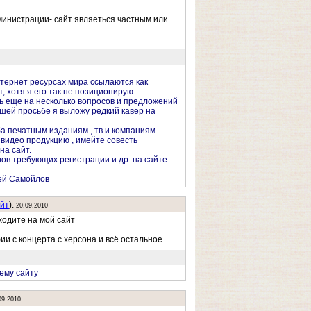
министрации- сайт являеться частным или
тернет ресурсах мира ссылаются как
, хотя я его так не позиционирую.
ь еще на несколько вопросов и предложений
ашей просьбе я выложу редкий кавер на
а печатным изданиям , тв и компаниям
видео продукцию , имейте совесть
на сайт.
ов требующих регистрации и др. на сайте
ей Самойлов
йт
).
20.09.2010
ходите на мой сайт
и с концерта с херсона и всё остальное...
оему сайту
09.2010