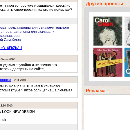
Другие проекты
ет такой вопрос уже и задавался здесь, но
скачать кавер-версии, только не пойму как?
реки представлены для ознакомительного
е предназначены для скачивания!
ков каверов
ей Самойлов
…zO_6FbZbAU
.
02.11.2010
я удалил случайно и не помню его.
версии доступны на сайте,
яновск
.
02.11.2010
м 19 ноября 2010 к нам в Ульяновск
Реклама...
ртом в клубе "Пятое солнце" наша любимая
23.10.2010
W LOOK NEW DESIGN
o.uk