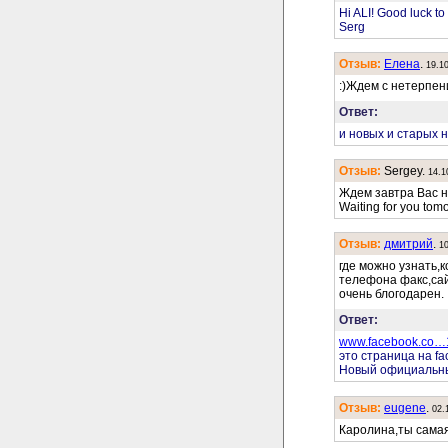
Hi ALI! Good luck to
Serg
Отзыв:
Елена
.
19.1
:)Ждем с нетерпени
Ответ:
и новых и старых 
Отзыв:
Sergey.
14.1
Ждем завтра Вас н
Waiting for you tomo
Отзыв:
дмитрий
.
1
где можно узнать,
телефона факс,са
очень блогодарен.
Ответ:
www.facebook.co…
это страница на fa
Новый официальны
Отзыв:
eugene
.
02.
Каролина,ты самая 