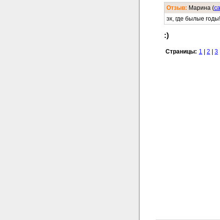
Отзыв:
Марина (
c
эх, где былые годы
:)
Страницы:
1
|
2
|
3