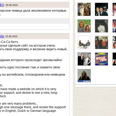
йт
).
29.09.2010
Херсоне певица дала эксклюзивное интервью
.
eta
.
25.09.2010
 Си Си Кетч.
узья сделали сайт, на котором очень
ть свою поддержку, и желание видеть новый,
оздания которого происходит чрезвычайно
оть одно послание там, и окажите свою
 на английском, голландском или немецком
ch.
 have made a website on which it is very
our support, and desire to see a new, long-
hich
e are very many problems...
gh one message there, and render the support!
rite in English, Dutch or German language.