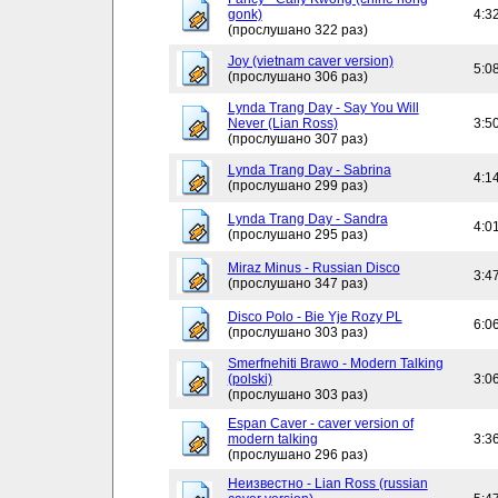
gonk)
4:3
(прослушано 322 раз)
Joy (vietnam caver version)
5:0
(прослушано 306 раз)
Lynda Trang Day - Say You Will
Never (Lian Ross)
3:5
(прослушано 307 раз)
Lynda Trang Day - Sabrina
4:1
(прослушано 299 раз)
Lynda Trang Day - Sandra
4:0
(прослушано 295 раз)
Miraz Minus - Russian Disco
3:4
(прослушано 347 раз)
Disco Polo - Bie Yje Rozy PL
6:0
(прослушано 303 раз)
Smerfnehiti Brawo - Modern Talking
(polski)
3:0
(прослушано 303 раз)
Espan Caver - caver version of
modern talking
3:3
(прослушано 296 раз)
Неизвестно - Lian Ross (russian