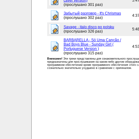
caver version)
5:4
(прослушано 301 раз)
Забытый разговор - It's Chrismas
4:3
(прослушано 302 раз)
Savage - italo disco po polsku
5:4
(прослушано 326 раз)
BARBARELLA - Só Uma Canção /
Bad Boys Blue - Sunday Girl (
4:5
Portuguese Version )
(прослушано 315 раз)
Внимание!
Эти треки представлены для ознакомительного прослуш
предназначены для прослушивания на каком-либо другом оборудова
программном обеспечении кроме программного обеспечения этого с
сознательно значительно ухудшено в сравнении с оригиналом.