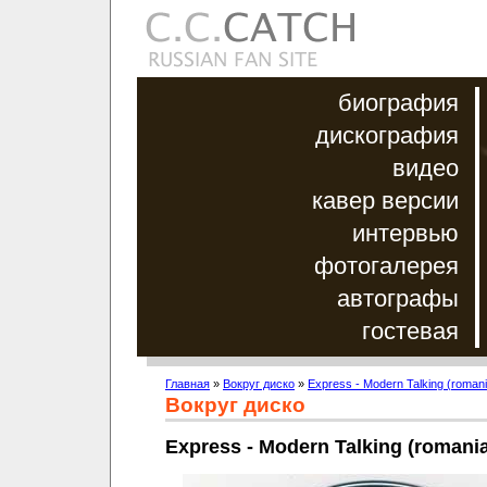
биография
дискография
видео
кавер версии
интервью
фотогалерея
автографы
гостевая
Главная
»
Вокруг диско
»
Express - Modern Talking (roman
Вокруг диско
Express - Modern Talking (romani