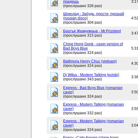
придешь
3:1
(прослушано 326 раз)
Шоколад - Забудь, прости, прощай
(russian disco)
4:5
(прослушано 304 раз)
Братья Жемчужные - Mr.Prizident
3:4
(прослушано 315 раз)
Chine Hong Gonk - caver version of
Bad Boys Blue
5:3
(прослушано 324 раз)
Baltimora Henry Chuc (vietnam)
4:3
(прослушано 324 раз)
Dj Witus - Modern Talking (polski)
3:3
(прослушано 343 раз)
Express - Bad Boys Blue (romanian
caver)
3:5
(прослушано 324 раз)
Express - Modern Talking (romanian
caver)
3:5
(прослушано 332 раз)
Express - Modern Talking (romanian
caver)
3:0
(прослушано 324 раз)
Fancy - Cally Kwong (chine hong