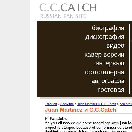
биография
дискография
видео
кавер версии
интервью
фотогалерея
автографы
гостевая
Главная
»
События
»
Juan Martinez и C.C.Catch
»
You are 
Juan Martinez и C.C.Catch
Hi Fanclubs
As you all now cc did some recordings with juan Ma
project is stopped because of some misunderstand
decided together with juan to realease the songs..