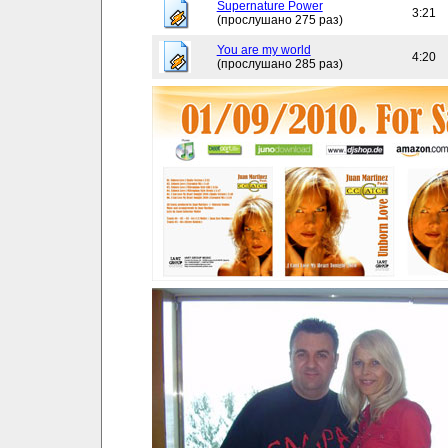
Supernature Power
3:21
(прослушано 275 раз)
You are my world
4:20
(прослушано 285 раз)