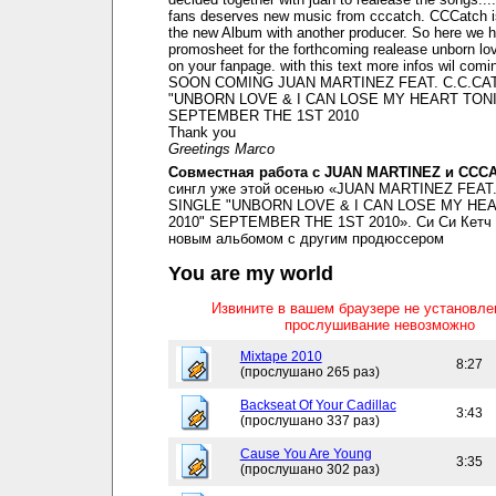
fans deserves new music from cccatch. CCCatch i
the new Album with another producer. So here we 
promosheet for the forthcoming realease unborn lov
on your fanpage. with this text more infos wil comi
SOON COMING JUAN MARTINEZ FEAT. C.C.CA
"UNBORN LOVE & I CAN LOSE MY HEART TONI
SEPTEMBER THE 1ST 2010
Thank you
Greetings Marco
Совместная работа с JUAN MARTINEZ и CCC
сингл уже этой осенью «JUAN MARTINEZ FEAT
SINGLE "UNBORN LOVE & I CAN LOSE MY HE
2010" SEPTEMBER THE 1ST 2010». Си Си Кетч 
новым альбомом с другим продюссером
You are my world
Извините в вашем браузере не установл
прослушивание невозможно
Mixtape 2010
8:27
(прослушано 265 раз)
Backseat Of Your Cadillac
3:43
(прослушано 337 раз)
Cause You Are Young
3:35
(прослушано 302 раз)