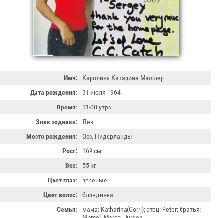
Имя:
Каролина Катарина Мюллер
Дата рождения:
31 июля 1964
Время:
11-00 утра
Знак зодиака:
Лев
Место рождения:
Осс, Нидерланды
Рост:
169 см
Вес:
55 кг
Цвет глаз:
зеленые
Цвет волос:
блондинка
Семья:
мама: Katharina(Corri); отец: Peter; братья:
Marcel, Marco, Jurgen