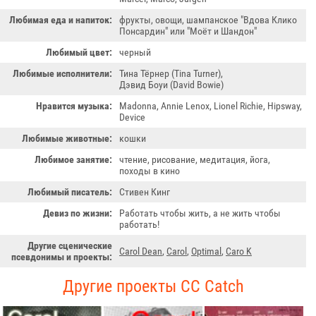
Любимая еда и напиток:
фрукты, овощи, шампанское "Вдова Клико
Понсардин" или "Моёт и Шандон"
Любимый цвет:
черный
Любимые исполнители:
Тина Тёрнер (Tina Turner),
Дэвид Боуи (David Bowie)
Нравится музыка:
Madonna, Annie Lenox, Lionel Richie, Hipsway,
Device
Любимые животные:
кошки
Любимое занятие:
чтение, рисование, медитация, йога,
походы в кино
Любимый писатель:
Стивен Кинг
Девиз по жизни:
Работать чтобы жить, а не жить чтобы
работать!
Другие сценические
Carol Dean
,
Carol
,
Optimal
,
Caro K
псевдонимы и проекты:
Другие проекты CC Catch