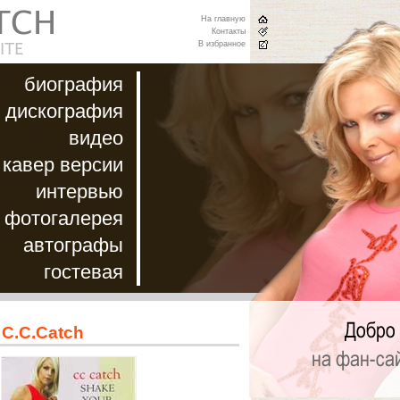
На главную
Контакты
В избранное
биография
дискография
видео
кавер версии
интервью
фотогалерея
автографы
гостевая
С.C.Catch