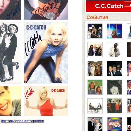
События
фотогалерея автографов