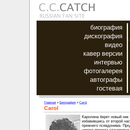
биография
дискография
видео
кавер версии
интервью
фотогалерея
автографы
гостевая
Главная
»
Биография
»
Carol
Carol
Каролина берет новый ник
избавившись от второй час
прежнего псевдонима. Пр
нового проекта становится