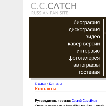
биография
дискография
видео
кавер версии
интервью
фотогалерея
автографы
гостевая
Главная
»
Контакты
Контакты
Руководитель проекта:
Сергей Самойлов
Система управления HomePictures.Site и дизайн 