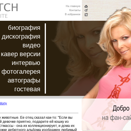
На главную
Контакты
В избранное
биография
дискография
видео
кавер версии
интервью
фотогалерея
автографы
гостевая
Morty
 животные. Ее отец сказал как-то: "Если вы
й девочке приятно, подарите ей кошку из
стмассы - она их коллекционирует, и дома их
бложке дебютного альбома изображен любимый