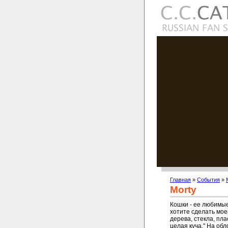
Главная
»
События
»
Morty
Кошки - ее любимые
хотите сделать мое
дерева, стекла, пла
целая куча." На о