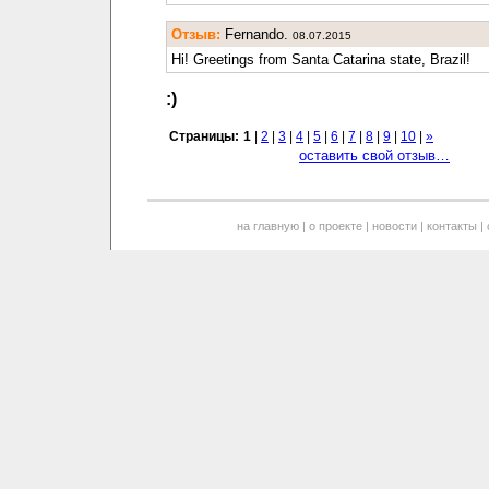
Отзыв:
Fernando.
08.07.2015
Hi! Greetings from Santa Catarina state, Brazil!
:)
Страницы:
1
|
2
|
3
|
4
|
5
|
6
|
7
|
8
|
9
|
10
|
»
оставить свой отзыв…
на главную
|
о проекте
|
новости
|
контакты
|