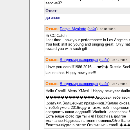
версией?
Ответ:
да знает
Отзыв:
Denys Myakota
(
cайт
).
06.01.2016
Hi CC Catch,
Last time I saw your performance in Los Angeles 
You look still so young and singing great. Only na
reward you with such gift.
Отзыв:
Владимир лазорищак
(
cайт
).
25.12.2015
I love you caro!!!1986-2016-----❤️🌹🎄 Russia Soch
lazorischak Heppy new year!!!
Отзыв:
Владимир лазорищак
(
cайт
).
25.12.2015
Hello Caro!!! Merry XMas!!! Happy new year darlin
❤️❤️❤️❤️❤️❤️❤️❤️❤️❤️❤️❤️❤️Здоровья тебе тво
,братьям.Волшебных праздников.Желаю снова 
с тобой уже в 2016году и также тебя поцеловат
соединить наши ладони!!! Vladimir Lazorischak 
Есть наше фото где ты и я! Прости за долгое
молчание.Надеюсь ты меня помнишь!Это было
Екатеринбурге в отеле.Откликнись caro!!!🎄🎄