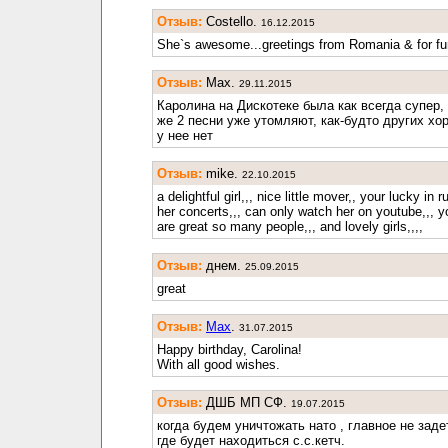
Отзыв:
Costello.
16.12.2015
She`s awesome...greetings from Romania & for fun
Отзыв:
Max.
29.11.2015
Каролина на Дискотеке была как всегда супер, 
же 2 песни уже утомляют, как-будто других хо
у нее нет
Отзыв:
mike.
22.10.2015
a delightful girl,,, nice little mover,, your lucky in 
her concerts,,, can only watch her on youtube,,, y
are great so many people,,, and lovely girls,,,,
Отзыв:
днем.
25.09.2015
great
Отзыв:
Max
.
31.07.2015
Happy birthday, Carolina!
With all good wishes.
Отзыв:
ДШБ МП СФ.
19.07.2015
когда будем уничтожать нато , главное не заде
где будет находиться с.с.кетч.