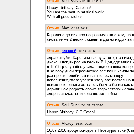
Отзыв:
Soul Survivor.
31.07.2017
Happy Birthday, Carolina!
You are the best in musical world!
With all good wishes.
Отзыв:
Max.
02.01.2017
Каролина до сих пор несравнима ни с кем, но 
снова те же 2 песни.. сменить давно надо - зап
Отзыв:
алексей
.
13.12.2016
здравствуйте,Каролина.начну с того,что никог
диско и поп,вырос на песнях В.Цоя,ддт,алиса,н
я 1976 г.р.случайно увидал видео ваших конце
и за пару дней пересмотрел все ваши клипы по
раз.просто влюбился в ваш голос,манеру
исполнения,глаза.уверен что у вас постоянно 
новые поклонники,хотелось бы что бы вы как 
дарили нам радость своим творчеством.желаю
здоровья,счастья и конечно же любви
Отзыв:
Soul Survivor.
31.07.2016
Happy Birthday, C C Catch!
Отзыв:
Alexey.
16.07.2016
16.07.2016 вроде концерт в Первоуральске (С