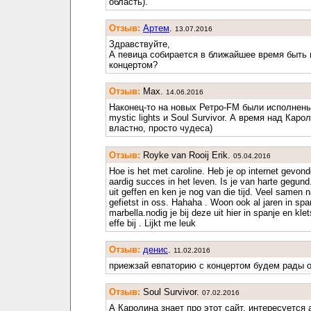
область).
Отзыв:
Артем
.
13.07.2016
Здравствуйте,
А певица собирается в ближайшее время быть 
концертом?
Отзыв:
Max.
14.06.2016
Наконец-то на новых Ретро-FM были исполнены
mystic lights и Soul Survivor. А время над Каро
властно, просто чудеса)
Отзыв:
Royke van Rooij Erik.
05.04.2016
Hoe is het met caroline. Heb je op internet gevond
aardig succes in het leven. Is je van harte gegun
uit geffen en ken je nog van die tijd. Veel samen 
gefietst in oss. Hahaha . Woon ook al jaren in spa
marbella.nodig je bij deze uit hier in spanje en kle
effe bij . Lijkt me leuk
Отзыв:
денис
.
11.02.2016
приежзай евпаторию с концертом будем рады 
Отзыв:
Soul Survivor.
07.02.2016
А Каролина знает про этот сайт, интересуется 