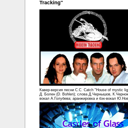
Tracking"
Кавер-версия песни C.C. Catch "House of mystic lig
Д. Болен (D. Bohlen); слова Д.Чернышов, К.Черно
вокал А.Голубева; аранжировка и бэк-вокал Ю.Нов