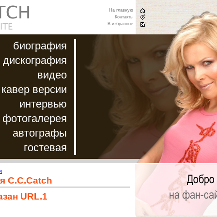
На главную
Контакты
В избранное
биография
дискография
видео
кавер версии
интервью
фотогалерея
автографы
гостевая
я
я C.C.Catch
азан URL.1