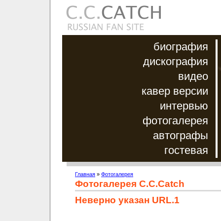
биография
дискография
видео
кавер версии
интервью
фотогалерея
автографы
гостевая
Главная
»
Фотогалерея
Фотогалерея C.C.Catch
Неверно указан URL.1