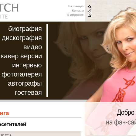
На главную
Контакты
В избранное
биография
дискография
видео
кавер версии
интервью
фотогалерея
автографы
гостевая
ига
осетителей
9.05.2012