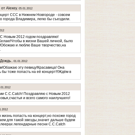
 от Alexey.
05.01.2012
нцерт CCC в Нижнем Новгороде - совсем
о города Владимира, легко бы съездили.
2012
!С Новым 2012 годом поздравляю!
Желаю!Чтобы в жизни Вашей личной, было
о!Обожаю и люблю Ваше творчество,на
.
Дождь..
01.01.2012
м!Обажаю эту певицу!Красавица! Она
 бы тоже попасть на её концерт!!!Ждём в
.01.2012
ми C.C.Catch! Поздравляю с Новым 2012
овья,счастья и всего самого наилучшего!
1.2012
ю жизнь попасть на концерт,но похоже город
ем для такой звезды,значит дальше будем
плеерах легендарные песни C.C.Catch