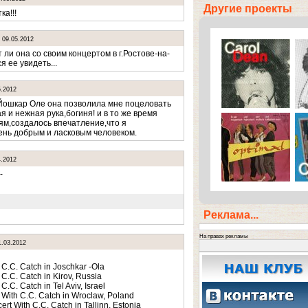
Другие проекты
ка!!!
.
09.05.2012
 ли она со своим концертом в г.Ростове-на-
 ее увидеть...
5.2012
Йошкар Оле она позволила мне поцеловать
ая и нежная рука,богиня! и в то же время
дям,создалось впечатление,что я
ень добрым и ласковым человеком.
4.2012
-
Реклама...
На правах рекламы
1.03.2012
C.C. Catch in Joschkar -Ola
C.C. Catch in Kirov, Russia
.C. Catch in Tel Aviv, Israel
With C.C. Catch in Wroclaw, Poland
rt With C.C. Catch in Tallinn, Estonia