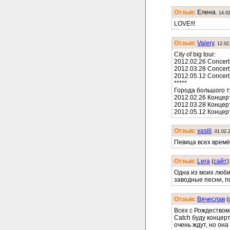
Отзыв:
Елена.
14.0
LOVE!!!
Отзыв:
Valery
.
12.02
City of big tour:
2012.02.26 Concert
2012.03.28 Concert 
2012.05.12 Concert C
*****
Города большого т
2012.02.26 Концер
2012.03.28 Концер
2012.05.12 Концер
Отзыв:
vasili
.
01.02.
Певица всех времё
Отзыв:
Lera
(
cайт
)
Одна из моих люб
заводные песни, по
Отзыв:
Вячеслав
(
Всех с Рождеством!
Catch буду концер
очень ждут, но она