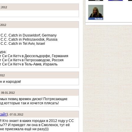
2.2012
.2012
 C.C. Catch in Dusseldorf, Germany
C.C. Catch in Petrozavodsk, Russia
.C. Catch in Tel Aviv, Israel
ура:
т Си Си Кетч в Дюссельдорфе, Германия
т Си Си Кетч в Петрозаводске, Россия
т Си Си Кетч в Тель-Авив, Израиль
2012
н и народов!
.
09.01.2012
имых певиц времен диско! Потрясающие
д котторые так и хочется плясать!
cайт
).
07.01.2012
! Кто знает в каких городах в 2012 году у CC
ты?? И приедет ли она в Смоленск, тут её
 не приезжала ещё ни разу)))