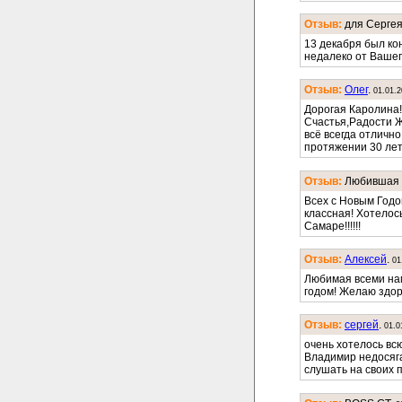
Отзыв:
для Сергея
13 декабря был ко
недалеко от Вашег
Отзыв:
Олег
.
01.01.
Дорогая Каролина
Счастья,Радости 
всё всегда отличн
протяжении 30 лет
Отзыв:
Любившая 
Всех с Новым Годо
классная! Хотелось
Самаре!!!!!!
Отзыв:
Алексей
.
01
Любимая всеми на
годом! Желаю здор
Отзыв:
сергей
.
01.0
очень хотелось вс
Владимир недосяга
слушать на своих 