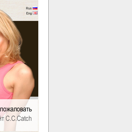
Rus
Eng