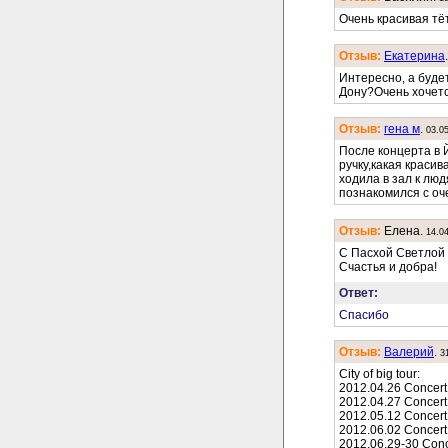
Очень красивая тёт
Отзыв:
Екатерина
Интересно, а будет
Дону?Очень хочется
Отзыв:
гена м
.
03.0
После концерта в 
ручку,какая красив
ходила в зал к лю
познакомился с оч
Отзыв:
Елена.
14.0
С Пасхой Светлой 
Счастья и добра!
Ответ:
Спасибо
Отзыв:
Валерий
.
3
City of big tour:
2012.04.26 Concert 
2012.04.27 Concert 
2012.05.12 Concert C
2012.06.02 Concert 
2012.06.29-30 Conce