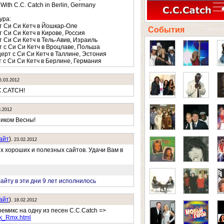
With C.C. Catch in Berlin, Germany
ура:
т Си Си Кетч в Йошкар-Оле
События
т Си Си Кетч в Кирове, Россия
т Си Си Кетч в Тель-Авив, Израиль
т с Си Си Кетч в Вроцлаве, Польша
церт c Си Си Кетч в Таллине, Эстония
т с Си Си Кетч в Берлине, Германия
5.03.2012
C.CATCH!
3.2012
ником Весны!
айт
).
23.02.2012
х хороших и полезных сайтов. Удачи Вам в
айту в эти дни 9 лет исполнилось
айт
).
18.02.2012
ремикс на одну из песен C.C.Catch =>
k_Rmx.html