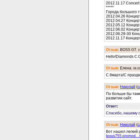
2012.11.17 Concert 
*****
Города большого т
2012.04.26 Концер
2012.04.27 Концер
2012.05.12 Концер
2012.06.02 Концер
2012.06.29-30 Кон
2012.11.17 Концер
Отзыв:
BOSS GT.
1
Hello!Diamonds C.
Отзыв:
Елена.
08.0
С 8марта!С празд
Отзыв:
Николай
(
c
По больше бы таки
развитии сайт.
Ответ:
Спасибо, нашему с
Отзыв:
Николай
(
c
Вот нашел легкий 
lexus755.promod…