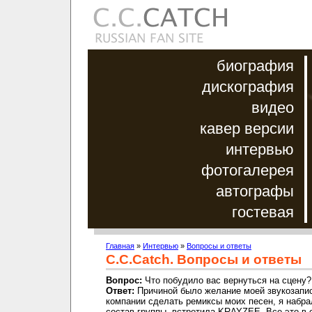
биография
дискография
видео
кавер версии
интервью
фотогалерея
автографы
гостевая
Главная
»
Интервью
»
Вопросы и ответы
C.C.Catch. Вопросы и ответы
Вопрос:
Что побудило вас вернуться на сцену?
Ответ:
Причиной было желание моей звукозап
компании сделать ремиксы моих песен, я набр
состав группы, встретила KRAYZEE. Все это в 