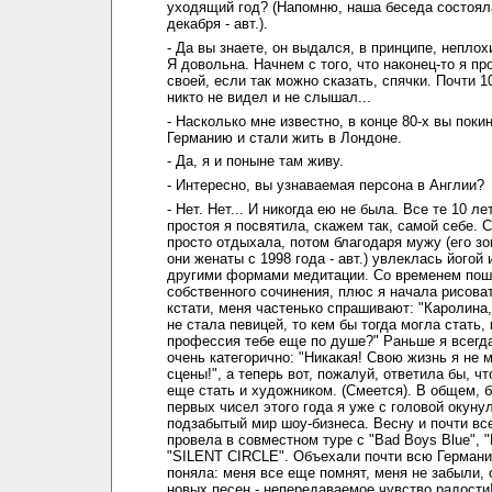
уходящий год? (Напомню, наша беседа состоял
декабря - авт.).
- Да вы знаете, он выдался, в принципе, непло
Я довольна. Начнем с того, что наконец-то я пр
своей, если так можно сказать, спячки. Почти 1
никто не видел и не слышал...
- Насколько мне известно, в конце 80-х вы поки
Германию и стали жить в Лондоне.
- Да, я и поныне там живу.
- Интересно, вы узнаваемая персона в Англии?
- Нет. Нет... И никогда ею не была. Все те 10 ле
простоя я посвятила, скажем так, самой себе. 
просто отдыхала, потом благодаря мужу (его зо
они женаты с 1998 года - авт.) увлеклась йогой
другими формами медитации. Со временем пош
собственного сочинения, плюс я начала рисовать
кстати, меня частенько спрашивают: "Каролина,
не стала певицей, то кем бы тогда могла стать, 
профессия тебе еще по душе?" Раньше я всегд
очень категорично: "Никакая! Свою жизнь я не 
сцены!", а теперь вот, пожалуй, ответила бы, чт
еще стать и художником. (Смеется). В общем, 
первых чисел этого года я уже с головой окуну
подзабытый мир шоу-бизнеса. Весну и почти вс
провела в совместном туре с "Bad Boys Blue", 
"SILENT CIRCLE". Объехали почти всю Германи
поняла: меня все еще помнят, меня не забыли, 
новых песен - непередаваемое чувство радости!