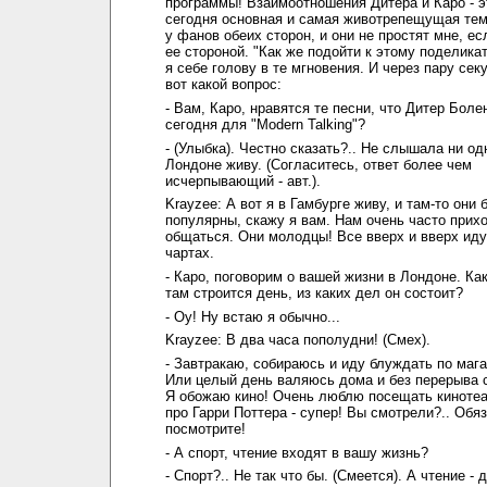
программы! Взаимоотношения Дитера и Каро - э
сегодня основная и самая животрепещущая тем
у фанов обеих сторон, и они не простят мне, ес
ее стороной. "Как же подойти к этому поделика
я себе голову в те мгновения. И через пару се
вот какой вопрос:
- Вам, Каро, нравятся те песни, что Дитер Боле
сегодня для "Modern Talking"?
- (Улыбка). Честно сказать?.. Не слышала ни од
Лондоне живу. (Согласитесь, ответ более чем
исчерпывающий - авт.).
Krayzee: А вот я в Гамбурге живу, и там-то они 
популярны, скажу я вам. Нам очень часто прих
общаться. Они молодцы! Все вверх и вверх иду
чартах.
- Каро, поговорим о вашей жизни в Лондоне. Ка
там строится день, из каких дел он состоит?
- Оу! Ну встаю я обычно...
Krayzee: В два часа пополудни! (Смех).
- Завтракаю, собираюсь и иду блуждать по маг
Или целый день валяюсь дома и без перерыва 
Я обожаю кино! Очень люблю посещать киноте
про Гарри Поттера - супер! Вы смотрели?.. Обя
посмотрите!
- А спорт, чтение входят в вашу жизнь?
- Спорт?.. Не так что бы. (Смеется). А чтение -