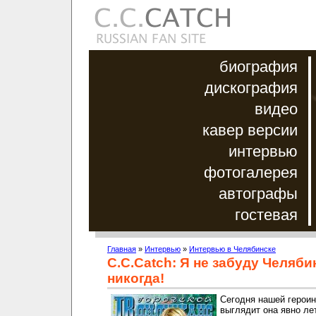
биография
дискография
видео
кавер версии
интервью
фотогалерея
автографы
гостевая
Главная
»
Интервью
»
Интервью в Челябинске
C.C.Catch: Я не забуду Челяби
никогда!
Сегодня нашей героин
выглядит она явно ле