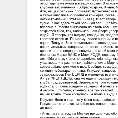
этом году приезжала и в вашу страну. В основн
клубные выступления. (В Красноярске, Киеве, 
Ате, на центральных площадях Архангельска и
а также участие в юбилейном концерте, посвящ
летию компании "ЛУКОЙЛ" - авт.). И вот теперь
турне. У вас здесь такой большой зал!.. (Кстат
впервые в России выступала на столь больших
закрытого типа, как, например, наш Дворец спорт
еще?.. Я теперь, как видите, блондинка, предп
короткие стрижки. По-моему, более энергично в
сцене. Танцую. За это отдельное спасибо двум
восхитительным танцорам, которые, в общем-то
сравнительно недавно появились в моей команд
берлинцы Марко ВАЙС и Марк РОДЕ, первому 2
лет. Оба инструкторы по аэробике, оба неоднок
участвовали в различных fashion-show, а Марк 
хореографию для моего шоу. Вообще, команда 
сегодня небольшая: я, папа, Krayzee, танцоры,
звукорежиссер Йен БЕРНД и менеджер всего к
Антье ФРЕНТЦЕЛЬ, она же еще и президент мо
клуба. (Задумывается). Знаете, мне только оди
году стало по-настоящему страшно. Я имею в в
Америке. Это было, конечно, все так ужасно!.. 
нашей группы тоже коснулось. Я имею в виду 
Krayzee: Дело в том, что у меня мама работает 
Представляете, в каком я был состоянии, пока 
до нее?!
- А мы, кстати, тогда в Москве находились, обо
узнавали из российских телеканалов.