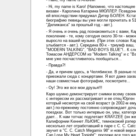
- Hi, my name is Karo! (Напомню, что настояще
визави - Каролина Катарина МЮЛЛЕР. Псевдони
ей впоследствии придумал Дитер БОЛЕН. Кста
биографию певицы вы уже могли прочитать в 5
"Дилижанса" за прошлый год - авт.).
- Я очень и очень рад познакомиться с вами, К
поколение - те, кому сегодня около 30-ти - можн
выросло на вашей музыке. (При этих словах Ка
улыбается - авт.). Середина 80-х - триумф ваш
"MODERN TALKING", "BAD BOYS BLUE"!.. К сло
Томасом АНДЕРСОМ из "Modern Talking" и с "Ba
мне уже посчастливилось пообщаться...
- Правда?!
- Да, и причем здесь, в Челябинске. В разные г
приезжали сюда с концертами. Я вот даже захв
наши совместные фотографии, посмотрите...
- Оу! Это же все мои друзья!!!
Каро шумно демонстрирует снимки всему свое
с интересом их рассматривает и ее отец Юрге
который несмотря на свой возраст (в 2002-м ему
авт.) по-прежнему постоянно сопровождает дочь
поездках. Вот только интервью он, увы, категор
дает... К нам тотчас подлетает KRAYZEE (он ж
Калифорнии Kеннет ЛЬЮИС, темнокожий рэпер
несколько лет отработавший в паре с C. C. Catc
звучит в "C. C. Catch Megamix 98" и новой верси
Can Lose My Heart Tonight"; протеже все того ж