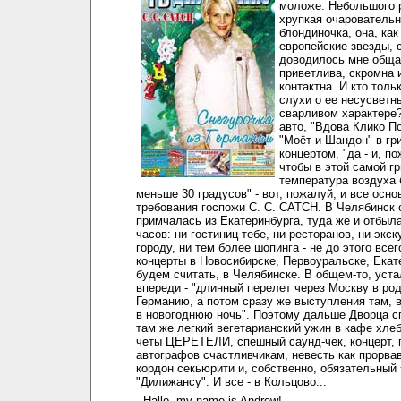
моложе. Небольшого 
хрупкая очарователь
блондиночка, она, как
европейские звезды, 
доводилось мне обща
приветлива, скромна 
контактна. И кто толь
слухи о ее несусветн
сварливом характере
авто, "Вдова Клико П
"Моёт и Шандон" в гр
концертом, "да - и, п
чтобы в этой самой г
температура воздуха 
меньше 30 градусов" - вот, пожалуй, и все осн
требования госпожи C. C. CATCH. В Челябинск 
примчалась из Екатеринбурга, туда же и отбыла
часов: ни гостиниц тебе, ни ресторанов, ни экск
городу, ни тем более шопинга - не до этого всег
концерты в Новосибирске, Первоуральске, Екате
будем считать, в Челябинске. В общем-то, уста
впереди - "длинный перелет через Москву в ро
Германию, а потом сразу же выступления там, в
в новогоднюю ночь". Поэтому дальше Дворца сп
там же легкий вегетарианский ужин в кафе хле
четы ЦЕРЕТЕЛИ, спешный саунд-чек, концерт, 
автографов счастливчикам, невесть как прорва
кордон секьюрити и, собственно, обязательный
"Дилижансу". И все - в Кольцово...
- Hallo, my name is Andrew!