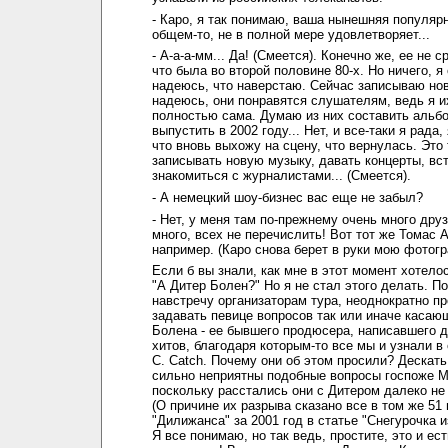
- Каро, я так понимаю, ваша нынешняя популярн
общем-то, не в полной мере удовлетворяет...
- А-а-а-мм... Да! (Смеется). Конечно же, ее не с
что была во второй половине 80-х. Но ничего, я
надеюсь, что наверстаю. Сейчас записываю но
надеюсь, они понравятся слушателям, ведь я и
полностью сама. Думаю из них составить альб
выпустить в 2002 году... Нет, и все-таки я рада,
что вновь выхожу на сцену, что вернулась. Это 
записывать новую музыку, давать концерты, вс
знакомиться с журналистами... (Смеется).
- А немецкий шоу-бизнес вас еще не забыл?
- Нет, у меня там по-прежнему очень много дру
много, всех не перечислить! Вот тот же Томас 
например. (Каро снова берет в руки мою фотогра
Если б вы знали, как мне в этот момент хотело
"А Дитер Болен?" Но я не стал этого делать. П
навстречу организаторам тура, неоднократно п
задавать певице вопросов так или иначе касаю
Болена - ее бывшего продюсера, написавшего д
хитов, благодаря которым-то все мы и узнали в
C. Catch. Почему они об этом просили? Дескать
сильно неприятны подобные вопросы госпоже 
поскольку расстались они с Дитером далеко не 
(О причине их разрыва сказано все в том же 51
"Дилижанса" за 2001 год в статье "Снегурочка и
Я все понимаю, но так ведь, простите, это и ес