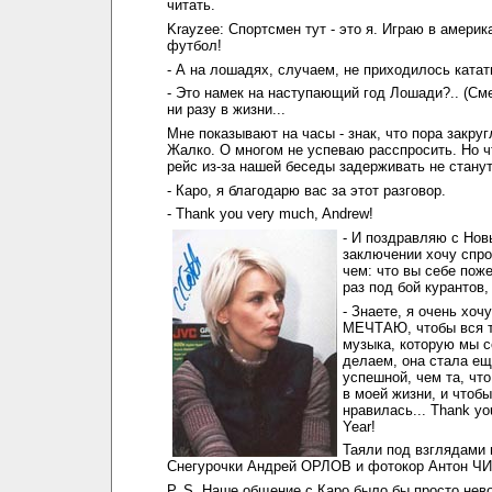
читать.
Krayzee: Спортсмен тут - это я. Играю в америк
футбол!
- А на лошадях, случаем, не приходилось катат
- Это намек на наступающий год Лошади?.. (Сме
ни разу в жизни...
Мне показывают на часы - знак, что пора закруг
Жалко. О многом не успеваю расспросить. Но ч
рейс из-за нашей беседы задерживать не станут.
- Каро, я благодарю вас за этот разговор.
- Thank you very much, Andrew!
- И поздравляю с Нов
заключении хочу спро
чем: что вы себе поже
раз под бой курантов
- Знаете, я очень хочу
МЕЧТАЮ, чтобы вся т
музыка, которую мы с
делаем, она стала ещ
успешной, чем та, что
в моей жизни, и чтоб
нравилась... Thank y
Year!
Таяли под взглядами
Снегурочки Андрей ОРЛОВ и фотокор Антон Ч
P. S. Наше общение с Каро было бы просто не