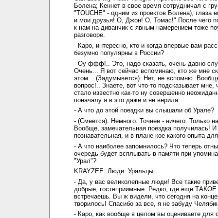
Болена; Кеннет в свое время сотрудничал с гр
"TOUCHE" - одним из проектов Болена), глаза е
и мои друзья! О, Джон! О, Томас!" После чего 
к нам на диванчик с явным намерением тоже по
разговоре.
- Каро, интересно, кто и когда впервые вам расс
безумно популярны в России?
- Оу-ффф!.. Это, надо сказать, очень давно сл
Очень... Я вот сейчас вспоминаю, кто же мне с
этом... (Задумывется). Нет, не вспомню. Вообщ
вопрос!.. Знаете, вот что-то подсказывает мне, 
стало известно как-то ну совершенно неожидан
поначалу я в это даже и не верила.
- А что до этой поездки вы слышали об Урале?
- (Смеется). Немного. Точнее - ничего. Только н
Вообще, замечательная поездка получилась! И
познавательная, и в плане кое-какого опыта для
- А что наиболее запомнилось? Что теперь отн
очередь будет всплывать в памяти при упомин
"Урал"?
KRAYZEE: Люди. Уральцы.
- Да, у вас великолепные люди! Все такие прив
добрые, гостеприимные. Редко, где еще ТАКОЕ
встречаешь. Вы ж видели, что сегодня на конце
творилось! Спасибо за все, я не забуду Челябин
- Каро, как вообще в целом вы оцениваете для 