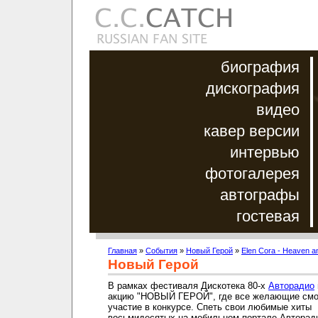
биография
дискография
видео
кавер версии
интервью
фотогалерея
автографы
гостевая
Главная
»
События
»
Новый Герой
»
Elen Cora - Heaven an
Новый Герой
В рамках фестиваля Дискотека 80-х
Авторадио
акцию "НОВЫЙ ГЕРОЙ", где все желающие смо
участие в конкурсе. Спеть свои любимые хиты
восьмидесятых на мобильном портале Авторад