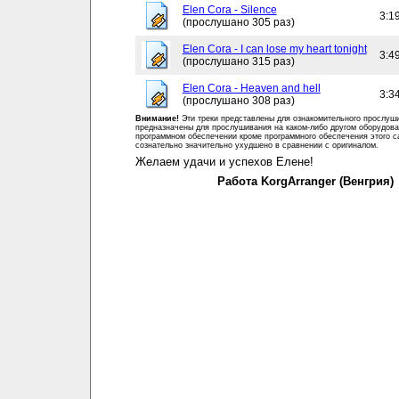
Elen Cora - Silence
3:1
(прослушано 305 раз)
Elen Cora - I can lose my heart tonight
3:4
(прослушано 315 раз)
Elen Cora - Heaven and hell
3:3
(прослушано 308 раз)
Внимание!
Эти треки представлены для ознакомительного прослуш
предназначены для прослушивания на каком-либо другом оборудова
программном обеспечении кроме программного обеспечения этого с
сознательно значительно ухудшено в сравнении с оригиналом.
Желаем удачи и успехов Елене!
Работа KorgArranger (Венгрия)