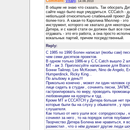
Comment:
Vitaliy
.
14.06.2010
В общем не знаю что сказать. Так обосрать Ди
сайте надо было еще умудриться. CCCatch - д
небольшой относительно слабенький проект Ди
более-того. А какая-то Каролина Мюллер - это
инструмент, которого не хватало для некоторы
Дитера, и с какой стати он должен был все гон
отдавать - это его работа, а она просто исполн
вокальных партий, причем посредственный.
Reply:
С 1985 по 1990 Болен написал (якобы сам) пес
чем семи десятков проектов.
В одном только 1986-м у C.C.Catch вышло 2 ал
МТ - аж 3. Приплюсуйте написанное для Bianco,
Бонни Тайлер, Les McKeown, Nino de Angelo, En
Humperdinck, Ricky King...
По альбому в день!!!
Прикольно конечно , может ли один человек ср
лице сидеть в студии , сочинять песни, ЗАПИ
гастроилировать по миру, проводить промоакци
любовницами на курорты и тдд .
Кроме МТ и ССCATCH у Дитера больше нет про
которые были бы на слуху у обывателя , у про
слушателя.
Как только от него ушли все: сопродюссеры , к
сочинял за него , то на порядок хитов поубавил
Творчество Дитера Болена мне нравиться, я в
разместил , что о нём думают другие люди шо