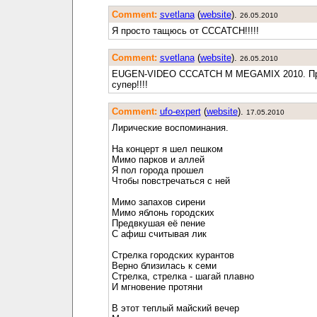
Comment:
svetlana
(
website
).
26.05.2010
Я просто тащюсь от CCCATCH!!!!!
Comment:
svetlana
(
website
).
26.05.2010
EUGEN-VIDEO CCCATCH M MEGAMIX 2010. Пр
супер!!!!
Comment:
ufo-expert
(
website
).
17.05.2010
Лирические воспоминания.
На концерт я шел пешком
Мимо парков и аллей
Я пол города прошел
Чтобы повстречаться с ней
Мимо запахов сирени
Мимо яблонь городских
Предвкушая её пение
С афиш считывая лик
Стрелка городских курантов
Верно близилась к семи
Стрелка, стрелка - шагай плавно
И мгновение протяни
В этот теплый майский вечер