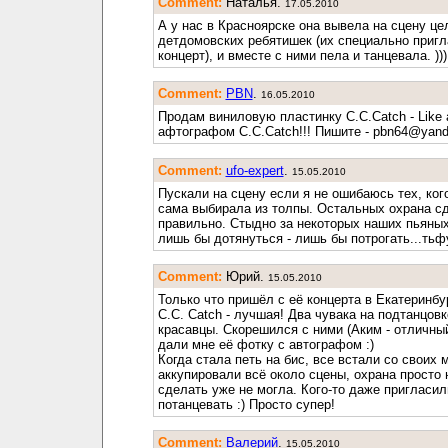
Comment:
Наталья.
17.05.2010
А у нас в Красноярске она вывела на сцену ц
детдомовских ребятишек (их специально пригл
концерт), и вместе с ними пела и танцевала. )))
Comment:
PBN
.
16.05.2010
Продам виниловую пластинку C.C.Catch - Like a
афтографом C.C.Catch!!! Пишите - pbn64@yand
Comment:
ufo-expert
.
15.05.2010
Пускали на сцену если я не ошибаюсь тех, ког
сама выбирала из толпы. Остальных охрана сд
правильно. Стыдно за некоторых наших пьяных
лишь бы дотянуться - лишь бы потрогать...тьф
Comment:
Юрий.
15.05.2010
Только что пришёл с её концерта в Екатеринбур
С.С. Catch - лучшая! Два чувака на подтанцовк
красавцы. Скорешился с ними (Аким - отличный
дали мне её фотку с автографом :)
Когда стала петь на бис, все встали со своих 
аккупировали всё около сцены, охрана просто 
сделать уже не могла. Кого-то даже пригласил
потанцевать :) Просто супер!
Comment:
Валерий
.
15.05.2010