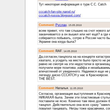
Тут некоторая информация о туре C.C. Catch
cccatch-fan-site.narod.ru/
cccatch-russia.blogspot.com/
Comment:
Руслан
.
15.05.2010
всем привет, что там слышно на счот нового а
заканчиваетсо а он вышел или нет ещё? а где
собераетсо побывать, сотрю в России часто бы
Украине она когда была?
Comment:
RAF.
14.05.2010
Да,согласен,танцпола на на концерте катастро
хватало, а усидеть на месте было просто не р
равно не смотря на эти недостатки в организа
получили море позитива ,кайфа и незабываем
впечатлений от увиденного. Надеемся еще не 
легенду диско CCCATCH у нас в Красноярске.
THE BEST.
Comment:
Наталья.
11.05.2010
Согласна, организация выступления в Красноя
НИКАКАЯ была. Зачем эти пластиковые стулья
поставили не ясно. Конечно там явно должен 
танцпол. Действительно она всех сразу "завела
повалил танцевать. Негры тоже красавчики, со