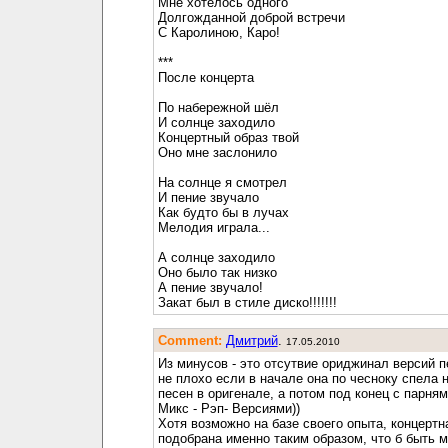
Мне хотелось одного
Долгожданной доброй встречи
С Каролиною, Каро!
***
После концерта
По набережной шёл
И солнце заходило
Концертный образ твой
Оно мне заслонило
На солнце я смотрел
И пение звучало
Как будто бы в лучах
Мелодия играла...
А солнце заходило
Оно было так низко
А пение звучало!
Закат был в стиле диско!!!!!!!
Comment:
Дмитрий
.
17.05.2010
Из минусов - это отсутвие ориджинал версий п
не плохо если в начале она по чесноку спела 
песен в оригенале, а потом под конец с парня
Микс - Рэп- Версиями))
Хотя возможно на базе своего опыта, концерт
подобрана именно таким образом, что б быть 