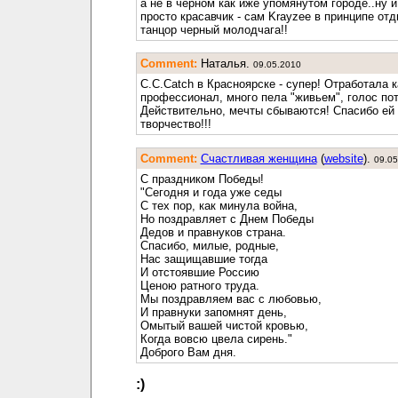
а не в черном как иже упомянутом городе..ну и
просто красавчик - сам Krayzee в принципе отд
танцор черный молодчага!!
Comment:
Наталья.
09.05.2010
C.C.Catch в Красноярске - супер! Отработала 
профессионал, много пела "живьем", голос по
Действительно, мечты сбываются! Спасибо ей 
творчество!!!
Comment:
Счастливая женщина
(
website
).
09.05
C праздником Победы!
"Сегодня и года уже седы
С тех пор, как минула война,
Но поздравляет с Днем Победы
Дедов и правнуков страна.
Спасибо, милые, родные,
Нас защищавшие тогда
И отстоявшие Россию
Ценою ратного труда.
Мы поздравляем вас с любовью,
И правнуки запомнят день,
Омытый вашей чистой кровью,
Когда вовсю цвела сирень."
Доброго Вам дня.
:)