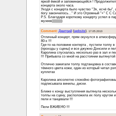
яркой ёмкой и запоминающейся ! Продолжител
концерта около часа.
Уходя с концерта было чувство "Эх, есчё бы", 
богу закончилось..." И это Огромный "+" C C Ca
P.S. Благодаря короткому концерту успел в па
музеев))))))))))
Comment:
Дмитрий
(
website
).
17.05.2010
Отличный концерт, прям окунулся в атмосферу
80-х !!!
Где-то на половине контерта , пустили толпу в
(проходы у сцены) и все джужно Дэнсили и пели
Каролина спускалась несколько раз в зал и пе
!!! Прибывла со мной на расстоянии вытянутой р
Отлично зажигали толпу подтанцовка в составе
тёмного цвета кожи, один из который читал рэп
куплетах
Каролина апсолютно спокойно фотографилова
подписывала винилы, диски.
Ближе к концу выступления вытянула нескольк
толпы на сцену, расположила их полу кругом и
пели и танцевали !!!
Пели ВЖИВУЮ !!!