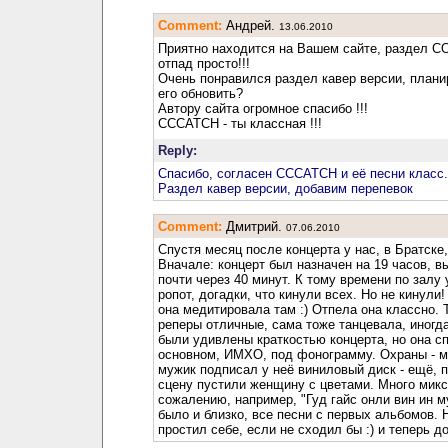
Comment:
Андрей.
13.06.2010
Приятно находится на Вашем сайте, раздел 
отпад просто!!!
Очень понравился раздел кавер версии, плани
его обновить?
Автору сайта огромное спасибо !!!
CCCATCH - ты классная !!!
Reply:
Спасибо, согласен CCCATCH и её песни класс.
Раздел кавер версии, добавим перепевок
Comment:
Дмитрий.
07.06.2010
Спустя месяц после концерта у нас, в Братске,
Вначале: концерт был назначен на 19 часов, в
почти через 40 минут. К тому времени по залу
ропот, догадки, что кинули всех. Но не кинули!
она медитировала там :) Отпела она классно. 
реперы отличные, сама тоже танцевала, иногда
были удивлены краткостью концерта, но она с
основном, ИМХО, под фонограмму. Охраны - м
мужик подписал у неё виниловый диск - ещё, п
сцену пустили женщину с цветами. Много миксо
сожалению, например, "Гуд гайс онли вин ин м
было и близко, все песни с первых альбомов. Н
простил себе, если не сходил бы :) и теперь д