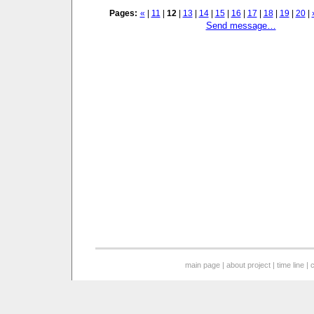
Pages:
«
|
11
|
12
|
13
|
14
|
15
|
16
|
17
|
18
|
19
|
20
|
Send message…
main page
|
about project
|
time line
|