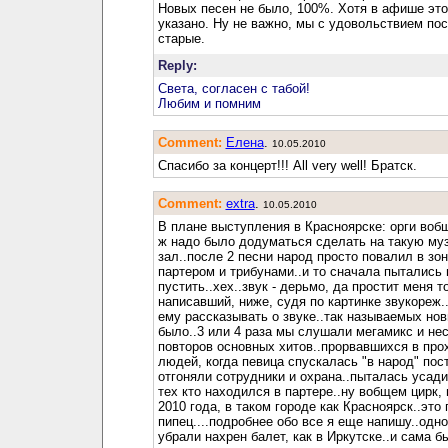
Новых песен не было, 100%. Хотя в афише эт
указано. Ну не важно, мы с удовольствием по
старые.
Reply:
Света, согласен с табой!
Любим и помним
Comment:
Елена
.
10.05.2010
Спасибо за концерт!!! All very well! Братск.
Comment:
extra
.
10.05.2010
В плане выступления в Красноярске: орги воб
ж надо было додуматься сделать на такую му
зал..после 2 песни народ просто повалил в зо
партером и трибунами..и то сначала пытались 
пустить..хех..звук - дерьмо, да простит меня 
написавший, ниже, судя по картинке звукореж.
ему рассказывать о звуке..так называемых нов
было..3 или 4 раза мы слушали мегамикс и не
повторов основных хитов..прорвавшихся в про
людей, когда певица спускалась "в народ" пос
отгоняли сотрудники и охрана..пыталась усади
тех кто находился в партере..ну вобщем цирк,
2010 года, в таком городе как Красноярск..это 
пипец....подробнее обо все я еще напишу..одно
убрали нахрен балет, как в Иркутске..и сама б