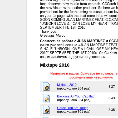
fans deserves new music from cccatch. CCCatch i
the new Album with another producer. So here we 
promosheet for the forthcoming realease unborn lov
on your fanpage. with this text more infos wil comi
SOON COMING JUAN MARTINEZ FEAT. C.C.CA
"UNBORN LOVE & I CAN LOSE MY HEART TONI
SEPTEMBER THE 1ST 2010
Thank you
Greetings Marco
Совместная работа с JUAN MARTINEZ и CCC
сингл уже этой осенью «JUAN MARTINEZ FEAT
SINGLE "UNBORN LOVE & I CAN LOSE MY HE
2010" SEPTEMBER THE 1ST 2010». Си Си Кетч 
новым альбомом с другим продюссером
Mixtape 2010
Извините в вашем браузере не установл
прослушивание невозможно
Mixtape 2010
8:27
(прослушано 264 раз)
Backseat Of Your Cadillac
3:43
(прослушано 334 раз)
Cause You Are Young
3:35
(прослушано 301 раз)