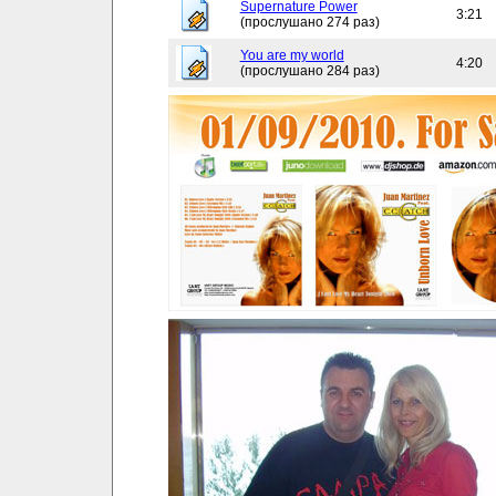
Supernature Power
3:21
(прослушано 274 раз)
You are my world
4:20
(прослушано 284 раз)