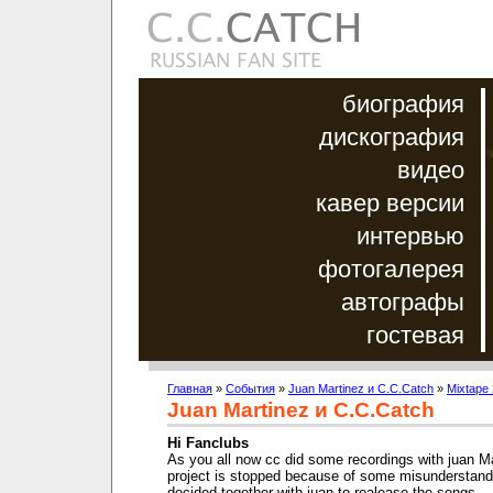
биография
дискография
видео
кавер версии
интервью
фотогалерея
автографы
гостевая
Главная
»
События
»
Juan Martinez и C.C.Catch
»
Mixtape
Juan Martinez и C.C.Catch
Hi Fanclubs
As you all now cc did some recordings with juan Ma
project is stopped because of some misunderstand
decided together with juan to realease the songs..