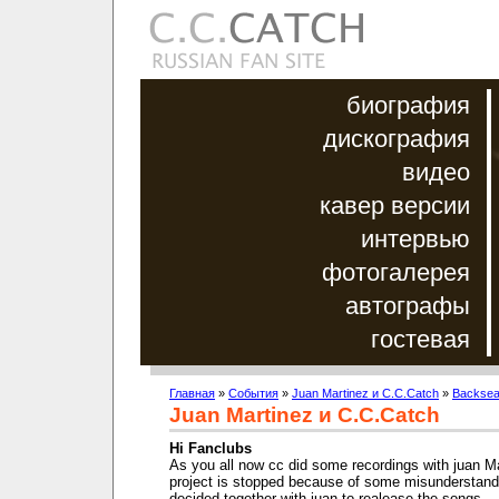
биография
дискография
видео
кавер версии
интервью
фотогалерея
автографы
гостевая
Главная
»
События
»
Juan Martinez и C.C.Catch
»
Backseat
Juan Martinez и C.C.Catch
Hi Fanclubs
As you all now cc did some recordings with juan Ma
project is stopped because of some misunderstand
decided together with juan to realease the songs..