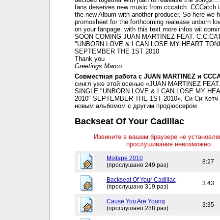
fans deserves new music from cccatch. CCCatch i
the new Album with another producer. So here we 
promosheet for the forthcoming realease unborn lov
on your fanpage. with this text more infos wil comi
SOON COMING JUAN MARTINEZ FEAT. C.C.CA
"UNBORN LOVE & I CAN LOSE MY HEART TONI
SEPTEMBER THE 1ST 2010
Thank you
Greetings Marco
Совместная работа с JUAN MARTINEZ и CCC
сингл уже этой осенью «JUAN MARTINEZ FEAT
SINGLE "UNBORN LOVE & I CAN LOSE MY HE
2010" SEPTEMBER THE 1ST 2010». Си Си Кетч 
новым альбомом с другим продюссером
Backseat Of Your Cadillac
Извините в вашем браузере не установл
прослушивание невозможно
Mixtape 2010
8:27
(прослушано 249 раз)
Backseat Of Your Cadillac
3:43
(прослушано 319 раз)
Cause You Are Young
3:35
(прослушано 288 раз)