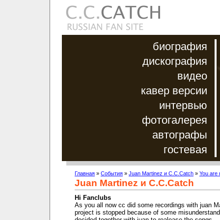
биография
дискография
видео
кавер версии
интервью
фотогалерея
автографы
гостевая
Главная
»
События
»
Juan Martinez и C.C.Catch
»
You are 
Juan Martinez и C.C.Catch
Hi Fanclubs
As you all now cc did some recordings with juan Ma
project is stopped because of some misunderstand
decided together with juan to realease the songs..