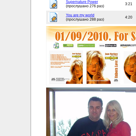
Supernature Power
3:21
(прослушано 276 раз)
You are my world
4:20
(прослушано 288 раз)