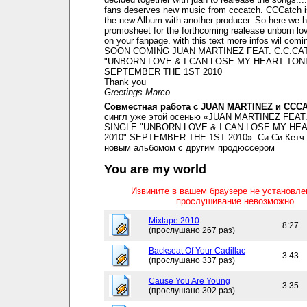
fans deserves new music from cccatch. CCCatch i
the new Album with another producer. So here we 
promosheet for the forthcoming realease unborn lov
on your fanpage. with this text more infos wil comi
SOON COMING JUAN MARTINEZ FEAT. C.C.CA
"UNBORN LOVE & I CAN LOSE MY HEART TONI
SEPTEMBER THE 1ST 2010
Thank you
Greetings Marco
Совместная работа с JUAN MARTINEZ и CCC
сингл уже этой осенью «JUAN MARTINEZ FEAT
SINGLE "UNBORN LOVE & I CAN LOSE MY HE
2010" SEPTEMBER THE 1ST 2010». Си Си Кетч 
новым альбомом с другим продюссером
You are my world
Извините в вашем браузере не установл
прослушивание невозможно
Mixtape 2010
8:27
(прослушано 267 раз)
Backseat Of Your Cadillac
3:43
(прослушано 337 раз)
Cause You Are Young
3:35
(прослушано 302 раз)