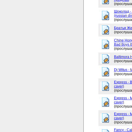
(прослуша
Шоколад -
(russian di
(прослуша
Братья Жем
(прослуша
Chine Hong
Bad Boys 
(прослуша
Baltimora 
(прослуша
Dj Witus - 
(прослуша
Express - 
caver)
(прослуша
Express - 
caver)
(прослуша
Express - 
caver)
(прослуша
Fancy - Ca