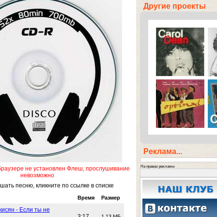
Другие проекты
Реклама...
На правах рекламы
браузере не установлен Флеш, прослушивание
невозможно
ать песню, кликните по ссылке в списке
Время
Размер
исян - Если ты не
3:17
1.13 МБ