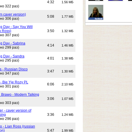
4:32
1.56 МБ
но 322 раз)
m caver version)
5:08
1.77 МБ
но 306 раз)
g Day - Say You Will
n Ross)
3:50
1.32 МБ
но 307 раз)
g Day - Sabrina
4:14
1.46 МБ
но 299 раз)
g Day - Sandra
4:01
1.38 МБ
но 295 раз)
s - Russian Disco
3:47
1.30 МБ
но 347 раз)
 - Bie Yje Rozy PL
6:06
2.10 МБ
но 301 раз)
i Brawo - Modern Talking
3:06
1.07 МБ
но 303 раз)
 - caver version of
king
3:36
1.24 МБ
но 296 раз)
 - Lian Ross (russian
on)
5:47
1.99 МБ