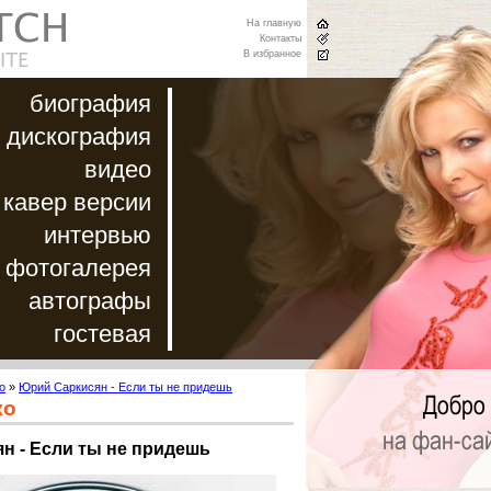
На главную
Контакты
В избранное
биография
дискография
видео
кавер версии
интервью
фотогалерея
автографы
гостевая
о
»
Юрий Саркисян - Если ты не придешь
ко
н - Если ты не придешь