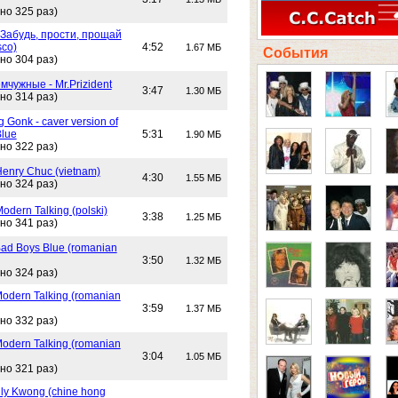
но 325 раз)
 Забудь, прости, прощай
sco)
4:52
1.67 МБ
События
но 304 раз)
чужные - Mr.Prizident
3:47
1.30 МБ
но 314 раз)
 Gonk - caver version of
Blue
5:31
1.90 МБ
но 322 раз)
Henry Chuc (vietnam)
4:30
1.55 МБ
но 324 раз)
Modern Talking (polski)
3:38
1.25 МБ
но 341 раз)
Bad Boys Blue (romanian
3:50
1.32 МБ
но 324 раз)
Modern Talking (romanian
3:59
1.37 МБ
но 332 раз)
Modern Talking (romanian
3:04
1.05 МБ
но 321 раз)
lly Kwong (chine hong