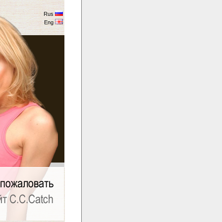
Rus
Eng