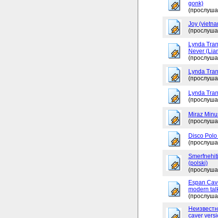
gonk)
(прослуша
Joy (vietna
(прослуша
Lynda Tran
Never (Lia
(прослуша
Lynda Tran
(прослуша
Lynda Tran
(прослуша
Miraz Minu
(прослуша
Disco Polo
(прослуша
Smerfnehit
(polski)
(прослуша
Espan Caver
modern tal
(прослуша
Неизвестно
caver versi