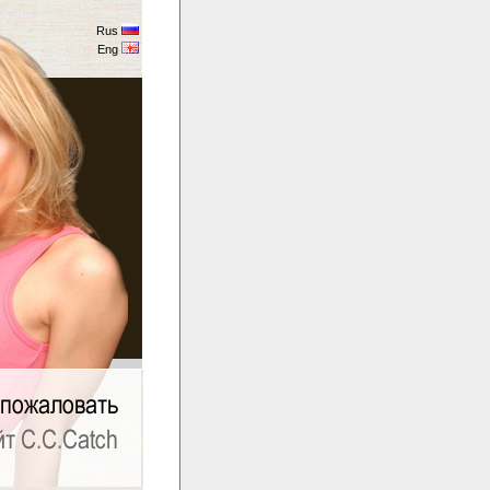
Rus
Eng