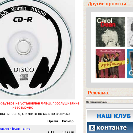
Другие проекты
Реклама...
На правах рекламы
браузере не установлен Флеш, прослушивание
невозможно
ать песню, кликните по ссылке в списке
Время
Размер
исян - Если ты не
3:17
1.13 МБ