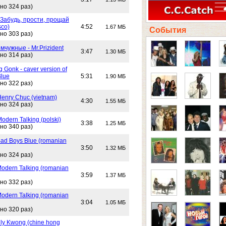
но 324 раз)
 Забудь, прости, прощай
sco)
4:52
1.67 МБ
События
но 303 раз)
чужные - Mr.Prizident
3:47
1.30 МБ
но 314 раз)
 Gonk - caver version of
Blue
5:31
1.90 МБ
но 322 раз)
Henry Chuc (vietnam)
4:30
1.55 МБ
но 324 раз)
Modern Talking (polski)
3:38
1.25 МБ
но 340 раз)
Bad Boys Blue (romanian
3:50
1.32 МБ
но 324 раз)
Modern Talking (romanian
3:59
1.37 МБ
но 332 раз)
Modern Talking (romanian
3:04
1.05 МБ
но 320 раз)
lly Kwong (chine hong