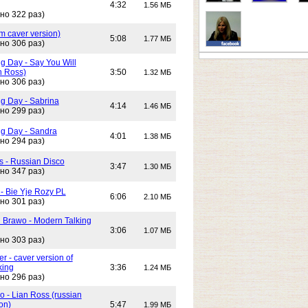
4:32
1.56 МБ
но 322 раз)
m caver version)
5:08
1.77 МБ
но 306 раз)
g Day - Say You Will
n Ross)
3:50
1.32 МБ
но 306 раз)
g Day - Sabrina
4:14
1.46 МБ
но 299 раз)
g Day - Sandra
4:01
1.38 МБ
но 294 раз)
s - Russian Disco
3:47
1.30 МБ
но 347 раз)
 - Bie Yje Rozy PL
6:06
2.10 МБ
но 301 раз)
i Brawo - Modern Talking
3:06
1.07 МБ
но 303 раз)
 - caver version of
king
3:36
1.24 МБ
но 296 раз)
 - Lian Ross (russian
on)
5:47
1.99 МБ