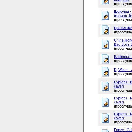
(прослуша
Шоколад -
(russian di
(прослуша
Братья Жем
(прослуша
Chine Hong
Bad Boys 
(прослуша
Baltimora 
(прослуша
Dj Witus - 
(прослуша
Express - 
caver)
(прослуша
Express - 
caver)
(прослуша
Express - 
caver)
(прослуша
Fancy - Ca