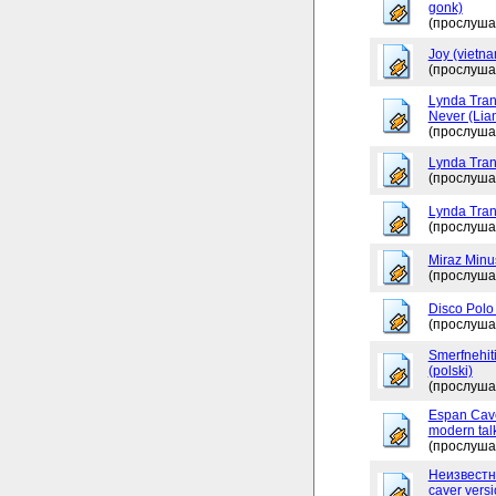
gonk)
(прослуша
Joy (vietna
(прослуша
Lynda Tran
Never (Lia
(прослуша
Lynda Tran
(прослуша
Lynda Tran
(прослуша
Miraz Minu
(прослуша
Disco Polo
(прослуша
Smerfnehit
(polski)
(прослуша
Espan Caver
modern tal
(прослуша
Неизвестно
caver versi