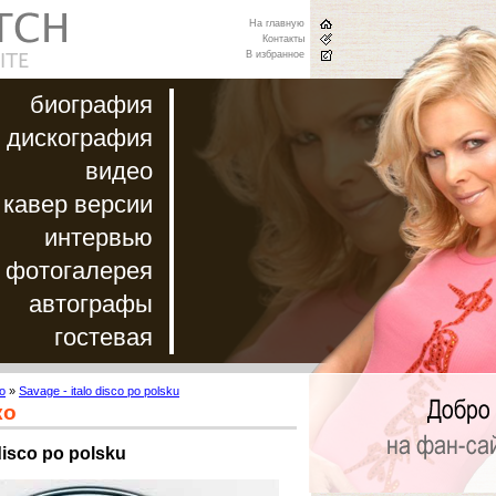
На главную
Контакты
В избранное
биография
дискография
видео
кавер версии
интервью
фотогалерея
автографы
гостевая
о
»
Savage - italo disco po polsku
ко
disco po polsku