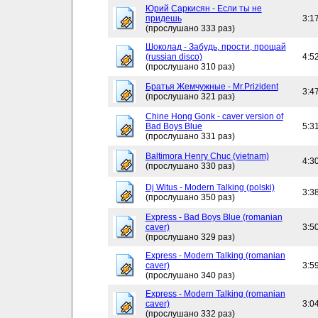
Юрий Саркисян - Если ты не
придешь
3:1
(прослушано 333 раз)
Шоколад - Забудь, прости, прощай
(russian disco)
4:5
(прослушано 310 раз)
Братья Жемчужные - Mr.Prizident
3:4
(прослушано 321 раз)
Chine Hong Gonk - caver version of
Bad Boys Blue
5:3
(прослушано 331 раз)
Baltimora Henry Chuc (vietnam)
4:3
(прослушано 330 раз)
Dj Witus - Modern Talking (polski)
3:3
(прослушано 350 раз)
Express - Bad Boys Blue (romanian
caver)
3:5
(прослушано 329 раз)
Express - Modern Talking (romanian
caver)
3:5
(прослушано 340 раз)
Express - Modern Talking (romanian
caver)
3:0
(прослушано 332 раз)