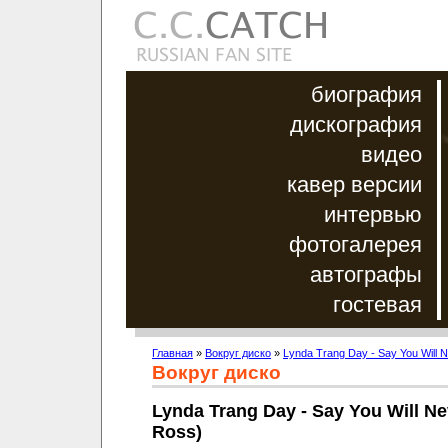
биография
дискография
видео
кавер версии
интервью
фотогалерея
автографы
гостевая
Главная
»
Вокруг диско
»
Lynda Trang Day - Say You Will N
Вокруг диско
Lynda Trang Day - Say You Will Ne
Ross)