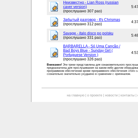
Неизвестно - Lian Ross (russian
caver version)
5:4
(прослушано 307 раз)
Забытый разговор - It's Chrismas
4:3
(прослушано 312 раз)
Savage - italo disco po polsku
5:4
(прослушано 331 раз)
BARBARELLA - Só Uma Canção /
Bad Boys Blue - Sunday Girl (
4:5
Portuguese Version )
(прослушано 326 раз)
Внимание!
Эти треки представлены для ознакомительного прослуш
предназначены для прослушивания на каком-либо другом оборудова
программном обеспечении кроме программного обеспечения этого с
сознательно значительно ухудшено в сравнении с оригиналом.
на главную
|
о проекте
|
новости
|
контакты
|