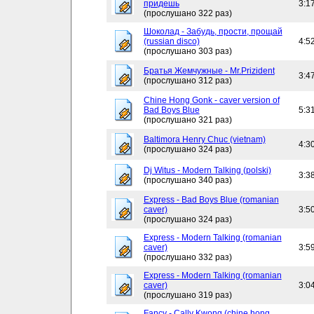
придешь
3:1
(прослушано 322 раз)
Шоколад - Забудь, прости, прощай
(russian disco)
4:5
(прослушано 303 раз)
Братья Жемчужные - Mr.Prizident
3:4
(прослушано 312 раз)
Chine Hong Gonk - caver version of
Bad Boys Blue
5:3
(прослушано 321 раз)
Baltimora Henry Chuc (vietnam)
4:3
(прослушано 324 раз)
Dj Witus - Modern Talking (polski)
3:3
(прослушано 340 раз)
Express - Bad Boys Blue (romanian
caver)
3:5
(прослушано 324 раз)
Express - Modern Talking (romanian
caver)
3:5
(прослушано 332 раз)
Express - Modern Talking (romanian
caver)
3:0
(прослушано 319 раз)
Fancy - Cally Kwong (chine hong