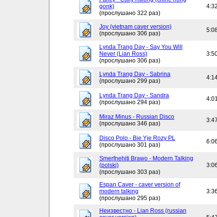
gonk)
4:3
(прослушано 322 раз)
Joy (vietnam caver version)
5:0
(прослушано 306 раз)
Lynda Trang Day - Say You Will
Never (Lian Ross)
3:5
(прослушано 306 раз)
Lynda Trang Day - Sabrina
4:1
(прослушано 299 раз)
Lynda Trang Day - Sandra
4:0
(прослушано 294 раз)
Miraz Minus - Russian Disco
3:4
(прослушано 346 раз)
Disco Polo - Bie Yje Rozy PL
6:0
(прослушано 301 раз)
Smerfnehiti Brawo - Modern Talking
(polski)
3:0
(прослушано 303 раз)
Espan Caver - caver version of
modern talking
3:3
(прослушано 295 раз)
Неизвестно - Lian Ross (russian