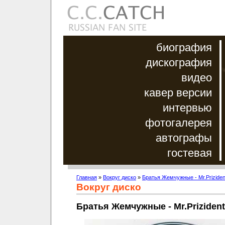
биография
дискография
видео
кавер версии
интервью
фотогалерея
автографы
гостевая
Главная
»
Вокруг диско
»
Братья Жемчужные - Mr.Priziden
Вокруг диско
Братья Жемчужные - Mr.Prizident