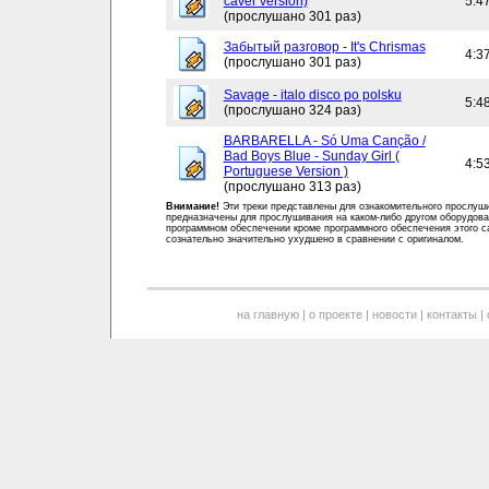
caver version)
5:4
(прослушано 301 раз)
Забытый разговор - It's Chrismas
4:3
(прослушано 301 раз)
Savage - italo disco po polsku
5:4
(прослушано 324 раз)
BARBARELLA - Só Uma Canção /
Bad Boys Blue - Sunday Girl (
4:5
Portuguese Version )
(прослушано 313 раз)
Внимание!
Эти треки представлены для ознакомительного прослуш
предназначены для прослушивания на каком-либо другом оборудова
программном обеспечении кроме программного обеспечения этого с
сознательно значительно ухудшено в сравнении с оригиналом.
на главную
|
о проекте
|
новости
|
контакты
|