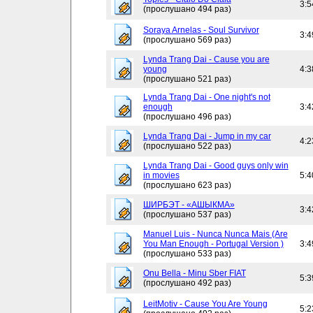
3:5
(прослушано 494 раз)
Soraya Arnelas - Soul Survivor
3:4
(прослушано 569 раз)
Lynda Trang Dai - Cause you are
young
4:3
(прослушано 521 раз)
Lynda Trang Dai - One night's not
enough
3:4
(прослушано 496 раз)
Lynda Trang Dai - Jump in my car
4:2
(прослушано 522 раз)
Lynda Trang Dai - Good guys only win
in movies
5:4
(прослушано 623 раз)
ШИРБЭТ - «АШЫКМА»
3:4
(прослушано 537 раз)
Manuel Luis - Nunca Nunca Mais (Are
You Man Enough - Portugal Version )
3:4
(прослушано 533 раз)
Onu Bella - Minu Sber FIAT
5:3
(прослушано 492 раз)
LeitMotiv - Cause You Are Young
5:2