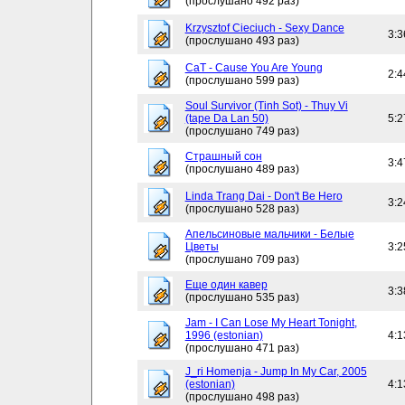
(прослушано 492 раз)
Krzysztof Cieciuch - Sexy Dance
3:3
(прослушано 493 раз)
CaT - Cause You Are Young
2:4
(прослушано 599 раз)
Soul Survivor (Tinh Sot) - Thuy Vi
(tape Da Lan 50)
5:2
(прослушано 749 раз)
Страшный сон
3:4
(прослушано 489 раз)
Linda Trang Dai - Don't Be Hero
3:2
(прослушано 528 раз)
Апельсиновые мальчики - Белые
Цветы
3:2
(прослушано 709 раз)
Еще один кавер
3:3
(прослушано 535 раз)
Jam - I Can Lose My Heart Tonight,
1996 (estonian)
4:1
(прослушано 471 раз)
J_ri Homenja - Jump In My Car, 2005
(estonian)
4:1
(прослушано 498 раз)