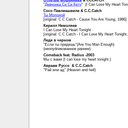
Отпетые мошенники
& CCCATCH
"
Девчонка Си Си Кетч
" (I Can Lose My Heart Toni
Сосо Павлиашвили & C.C.Catch
Ты Молодой
[original: C.C.Catch - Cause You Are Young, 1986]
Кирилл Немоляев
I Can Lose My Heart Tonight
[original: C.C.Catch - I Can Lose My Heart Tonight
Леди в черном
"Если ты придешь"(Are You Man Enough)
(неопубликованное раннее)
Comeback feat. Radius -2003
Мы с вами (I can lose my heart tonight.)
Авраам Руссо & C.C.Catch
"Рай или ад" (Heaven and hell)