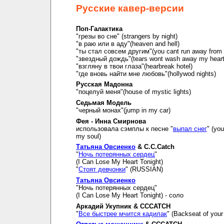
Русские кавер-версии
Поп-Галактика
"грезы во сне" (strangers by night)
"в раю или в аду"(heaven and hell)
"ты стал совсем другим"(you cant run away from i
"звездный дождь"(tears wont wash away my hear
"взгляну в твои глаза"(hearbreak hotel)
"где вновь найти мне любовь"(hollywod nights)
Русская Мадонна
"поцелуй меня"(house of mystic lights)
Седьмая Модель
"черный монах"(jump in my car)
Фея - Инна Смирнова
использовала сэмплы к песне "
выпал снег
" (you
my soul)
Татьяна Овсиенко
& C.C.Catch
"
Ночь потерянных сердец
"
(I Can Lose My Heart Tonight)
"
Стоят девчонки
" (RUSSIAN)
Татьяна Овсиенко
"Ночь потерянных сердец"
(I Can Lose My Heart Tonight) - соло
Аркадий Укупник & CCCATCH
"
Все быстрее мчится кадилак
" (Backseat of your 