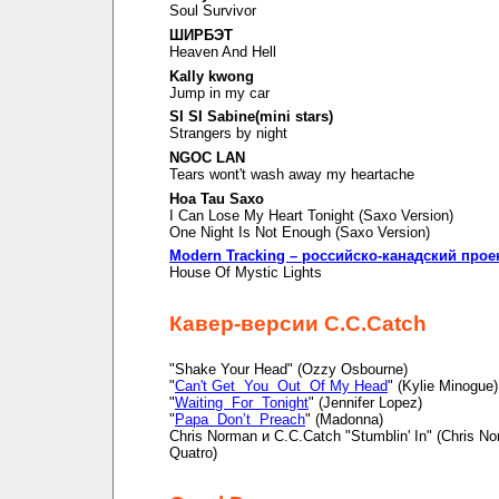
Soul Survivor
ШИРБЭТ
Heaven And Hell
Kally kwong
Jump in my car
SI SI Sabine(mini stars)
Strangers by night
NGOC LAN
Tears wont't wash away my heartache
Hoa Tau Saxo
I Can Lose My Heart Tonight (Saxo Version)
One Night Is Not Enough (Saxo Version)
Modern Tracking – российско-канадский прое
House Of Mystic Lights
Кавер-версии C.C.Catch
"Shake Your Head" (Ozzy Osbourne)
"
Can't Get You Out Of My Head
" (Kylie Minogue)
"
Waiting For Tonight
" (Jennifer Lopez)
"
Papa Don’t Preach
" (Madonna)
Chris Norman и C.C.Catch "Stumblin' In" (Chris N
Quatro)