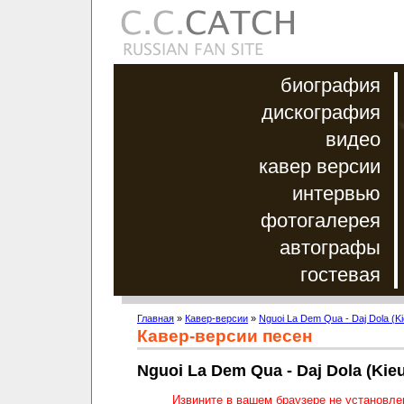
биография
дискография
видео
кавер версии
интервью
фотогалерея
автографы
гостевая
Главная
»
Кавер-версии
»
Nguoi La Dem Qua - Daj Dola (K
Кавер-версии песен
Nguoi La Dem Qua - Daj Dola (Kie
Извините в вашем браузере не установл