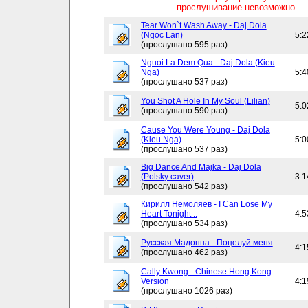
прослушивание невозможно
Tear Won`t Wash Away - Daj Dola
(Ngoc Lan)
5:2
(прослушано 595 раз)
Nguoi La Dem Qua - Daj Dola (Kieu
Nga)
5:4
(прослушано 537 раз)
You Shot A Hole In My Soul (Lilian)
5:0
(прослушано 590 раз)
Cause You Were Young - Daj Dola
(Kieu Nga)
5:0
(прослушано 537 раз)
Big Dance And Majka - Daj Dola
(Polsky caver)
3:1
(прослушано 542 раз)
Кирилл Немоляев - I Can Lose My
Heart Tonight ..
4:5
(прослушано 534 раз)
Русская Мадонна - Поцелуй меня
4:1
(прослушано 462 раз)
Cally Kwong - Chinese Hong Kong
Version
4:1
(прослушано 1026 раз)