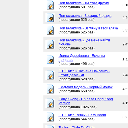
Поп галактика - Ты стал другим
3:1
(прослушано 501 раз)
Поп галактика - Звездный дождь
4:4
(прослушано 525 раз)
Поп галактика - Взгляну в твои глаза
3:3
(прослушано 525 раз)
Поп галактика - Где мене найти
любовь
2:4
(прослушано 526 раз)
Ирина Дорофеева - Если ты
придешь
3:4
(прослушано 496 раз)
C.C.Catch и Татьяна Овисенко -
Стоят девченки
2:4
(прослушано 528 раз)
Седьмая модель - Черный монах
4:5
(прослушано 650 раз)
Cally Kwong - Chinese Hong Kong
Version
4:1
(прослушано 1026 раз)
C.C.Catch Remix - Easy Boom
3:2
(прослушано 544 раз)
Toples - Cialo Do Ciala