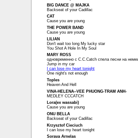
BIG DANCE @ MAJKA
Backseat of your Cadillac
CAT
Cause you are young
THE POWER BAND
Cause you are young
LILIAN
Don't wait too long My lucky star
You Shot A Hole In My Soul
MARY ROSS
одновременно с C.C.Catch спела песни на неме
Jump in my car
I can lose my heart tonight
One night's not enough
Toples
Heaven And Hell
VINA-HELENA--VEE PHUONG-TRAM ANH-
MEDLEY CCCATCH
Lora(ex wassabi)
Cause you are young
ONU BELLA
Backseat of your Cadillac
Krzysztof Cieciuch
I can lose my heart tonight
Soraya Arnelas