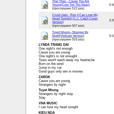
Thai Thao - Cause You Are
Young(Com Tim Tho Ngay)
5:5
(прослушано 522 раз)
Crush Gals - Run (I Can Lose My
Heart Tonight) (C.C. Catch Cover
3:3
Version)
(прослушано 507 раз)
Tuyet Nhung--Stranger By
Night(Vietnam Version)
5:0
(прослушано 503 раз)
LYNDA TRANG DAI
One night's not enough
Cause you are young
One night's is not enought
Tears wont't wash away my heartache
Born on the wind
Jump in my car
Good guys only win in movies
ZAROK
Cause you are young
Strangers by night
Tuyet Nhung
Strangers by night stay
Stay
VNA MUSIC
I can lose my heart tonight
KIEU NGA