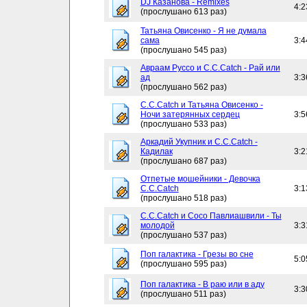
DJ Казанова - Remixes
4:2
(прослушано 613 раз)
Татьяна Овисенко - Я не думала
сама
3:4
(прослушано 545 раз)
Авраам Руссо и C.C.Catch - Рай или
ад
3:3
(прослушано 562 раз)
C.C.Catch и Татьяна Овисенко -
Ночи затерянных сердец
3:5
(прослушано 533 раз)
Аркадий Укупник и C.C.Catch -
Кадилак
3:2
(прослушано 687 раз)
Отпетые мошейники - Девочка
C.C.Catch
3:1
(прослушано 518 раз)
C.C.Catch и Сосо Павлиашвили - Ты
молодой
3:3
(прослушано 537 раз)
Поп галактика - Грезы во сне
5:0
(прослушано 595 раз)
Поп галактика - В раю или в аду
3:3
(прослушано 511 раз)