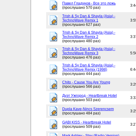
Павел Гладунов - Все это ложь
3:4
(прослушано 570 раз)
Trish & Sy Dan & Shayla (Asia) -
TechnoWave Remix 1
3:5
(прослушано 627 раз)
Trish & Sy Dan & Shayla (Asia) -
TechnoWave Remix 2
3:3
(прослушано 480 раз)
Trish & Sy Dan & Shayla (Asia) -
TechnoWave Remix 3
5:5
(прослушано 476 раз)
Trish & Sy Dan & Shayla (Asia) -
TechnoWave Remix (1998)
6:4
(прослушано 444 раз)
Chito - Cause You Are Young
3:2
(прослушано 566 раз)
Дуэт Ужгород - Heartbreak Hotel
3:3
(прослушано 503 раз)
Dupla Kave-Nincs Szerencsem
3:2
(прослушано 484 раз)
GABI KISS - Heartbreak Hotel
3:2
(прослушано 509 раз)
Mark Ashley - Stay (Radio Version)