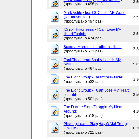
3:5
(прослушано 498 раз)
Mark Ashley feat CCCatch -My World
(Radio Version)
3:5
(прослушано 497 раз)
Юлия Николаева - I Can Lose My
Heart Tonight
3:5
(прослушано 474 раз)
Susana Marron - Heartbreak Hotel
3:3
(прослушано 512 раз)
Thai Thao - You Shot A Hole In My
Soul
5:0
(прослушано 467 раз)
The Eight Group - Heartbreak Hotel
3:3
(прослушано 532 раз)
The Eight Group - I Can Lose My Heart
Tonight
3:5
(прослушано 501 раз)
The Daylite Stop (Draggin My Heart
Around).
4:2
(прослушано 518 раз)
Phuong Loan - Stay(Hay O Mai Trong
Tim Em)
6:2
(прослушано 721 раз)