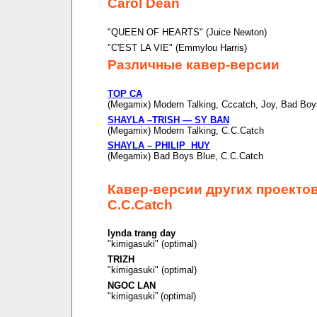
Carol Dean
"QUEEN OF HEARTS" (Juice Newton)
"C'EST LA VIE" (Emmylou Harris)
Различные кавер-версии
TOP CA
(Megamix) Modern Talking, Cccatch, Joy, Bad Boy
SHAYLA –TRISH — SY BAN
(Megamix) Modern Talking, C.C.Catch
SHAYLA – PHILIP HUY
(Megamix) Bad Boys Blue, C.C.Catch
Кавер-версии других проекто
C.C.Catch
lynda trang day
"kimigasuki" (optimal)
TRIZH
"kimigasuki" (optimal)
NGOC LAN
"kimigasuki” (optimal)