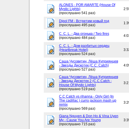
ALONES - POR AMARTE (House Of
Mystic Lights)
2:5
(прослушано 541 раз)
Dipol FM - Встретим новый год
1:3
(прослушано 495 раз)
C. C. L. - Два огонька / Two fires
4:0
(прослушано 484 раз)
C. C. L. - Дом разбитых сердец
(Heartbreak Hotel)
3:3
(прослушано 524 раз)
Саша Чусовитин, Лёша Куприянцев
- Звезды Дискотек (C.C. Catch)
4:0
(прослушано 527 раз)
Саша Чусовитин, Лёша Куприянцев
- Звезды Дискотек 2 (C.C.Catch -
3:2
House Of Mystic Lights)
(прослушано 519 раз)
C.C Catch vs rihanna - Only Girl (In
The cadillac ) curro jackson mash up
3:2
remix
(прослушано 569 раз)
Giana Nguyen & Don Ho & Vina Uyen
My - Cause You Are Young
3:3
(прослушано 715 раз)