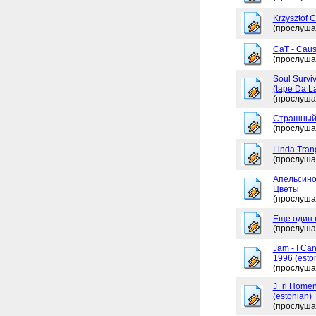
Krzysztof 
(прослуша
CaT - Caus
(прослуша
Soul Surviv
(tape Da L
(прослуша
Страшный
(прослуша
Linda Tran
(прослуша
Апельсино
Цветы
(прослуша
Еще один 
(прослуша
Jam - I Ca
1996 (esto
(прослуша
J_ri Homen
(estonian)
(прослуша