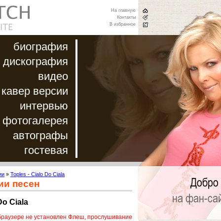
На главную
Контакты
В избранное
биография
дискография
видео
кавер версии
интервью
фотогалерея
автографы
гостевая
ии
»
Toples - Cialo Do Ciala
ии песен
Do Ciala
браузере не установлен Флеш, прослушивание