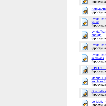
(прослуша
Soraya Arne
(прослуша
Lynda Tran
young
(прослуша
Lynda Trang
enough
(прослуша
Lynda Tran
(прослуша
Lynda Tran
in movies
(прослуша
ШИРБЭТ 
(прослуша
Manuel Lui
You Man En
(прослуша
Onu Bella 
(прослуша
LeitMotiv 
(прослуша