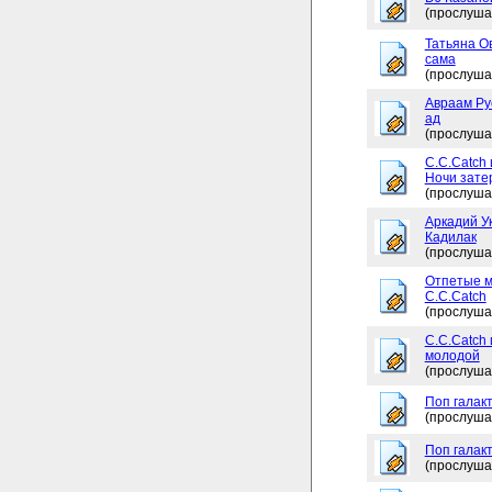
(прослуша
Татьяна Ов
сама
(прослуша
Авраам Рус
ад
(прослуша
C.C.Catch 
Ночи зате
(прослуша
Аркадий Ук
Кадилак
(прослуша
Отпетые м
C.C.Catch
(прослуша
C.C.Catch
молодой
(прослуша
Поп галакт
(прослуша
Поп галакт
(прослуша