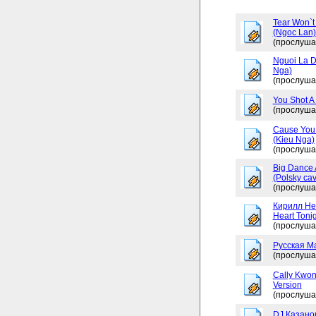
Tear Won`t
(Ngoc Lan)
(прослуша
Nguoi La D
Nga)
(прослуша
You Shot A 
(прослуша
Cause You 
(Kieu Nga)
(прослуша
Big Dance 
(Polsky cav
(прослуша
Кирилл Не
Heart Tonig
(прослуша
Русская М
(прослуша
Cally Kwon
Version
(прослуша
DJ Казано