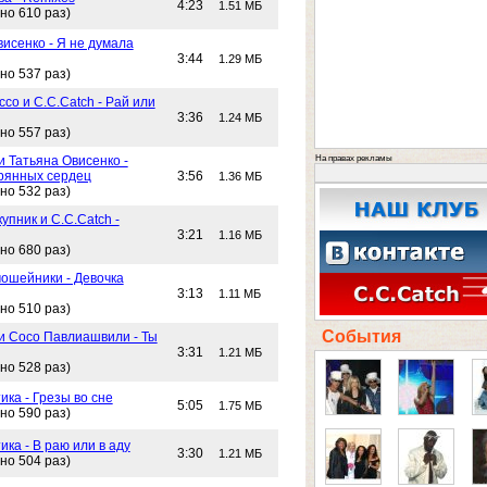
4:23
1.51 МБ
но 610 раз)
исенко - Я не думала
3:44
1.29 МБ
но 537 раз)
со и C.C.Catch - Рай или
3:36
1.24 МБ
но 557 раз)
На правах рекламы
и Татьяна Овисенко -
рянных сердец
3:56
1.36 МБ
но 532 раз)
упник и C.C.Catch -
3:21
1.16 МБ
но 680 раз)
ошейники - Девочка
3:13
1.11 МБ
но 510 раз)
События
 и Сосо Павлиашвили - Ты
3:31
1.21 МБ
но 528 раз)
ика - Грезы во сне
5:05
1.75 МБ
но 590 раз)
ика - В раю или в аду
3:30
1.21 МБ
но 504 раз)