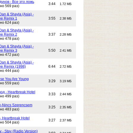
унов - Все это ложь
3:44
1.72 МБ
но 569 раз)
Dan & Shayla (Asia) -
e Remix 1
3:55
2.38 МБ
но 624 раз)
Dan & Shayla (Asia) -
e Remix 2
3:37
2.28 МБ
но 478 раз)
Dan & Shayla (Asia) -
e Remix 3
5:50
2.41 МБ
но 472 раз)
Dan & Shayla (Asia) -
e Remix (1998)
6:44
2.72 МБ
но 444 раз)
use You Are Young
3:29
3.19 МБ
но 559 раз)
од - Heartbreak Hotel
3:33
2.44 МБ
но 499 раз)
e-Nincs Szerencsem
3:25
2.35 МБ
но 483 раз)
- Heartbreak Hotel
3:27
2.37 МБ
но 504 раз)
 - Stay (Radio Version)