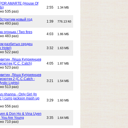
POR AMARTE (House Of
ts)
2:55
1.34 МБ
но 535 раз)
 Встретим новый год
1:39
776.13 Кб
но 493 раз)
Два огонька / Two fires
4:03
1.86 МБ
но 483 раз)
 Дом разбитых сердец
k Hotel)
3:32
1.63 МБ
но 522 раз)
витин, Лёша Куприянцев
искотек (C.C. Catch)
4:05
1.87 МБ
но 523 раз)
витин, Лёша Куприянцев
искотек 2 (C.C.Catch -
3:21
1.54 МБ
stic Lights)
но 513 раз)
s rihanna - Only Girl (In
c ) curro jackson mash up
3:29
1.60 МБ
но 556 раз)
yen & Don Ho & Vina Uyen
 You Are Young
3:35
1.64 МБ
но 710 раз)