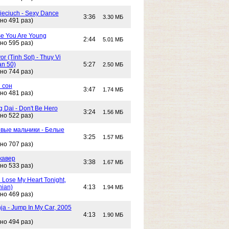
Cieciuch - Sexy Dance
3:36
3.30 МБ
но 491 раз)
e You Are Young
2:44
5.01 МБ
но 595 раз)
or (Tinh Sot) - Thuy Vi
an 50)
5:27
2.50 МБ
но 744 раз)
 сон
3:47
1.74 МБ
но 481 раз)
g Dai - Don't Be Hero
3:24
1.56 МБ
но 522 раз)
вые мальчики - Белые
3:25
1.57 МБ
но 707 раз)
кавер
3:38
1.67 МБ
но 533 раз)
n Lose My Heart Tonight,
nian)
4:13
1.94 МБ
но 469 раз)
ja - Jump In My Car, 2005
4:13
1.90 МБ
но 494 раз)