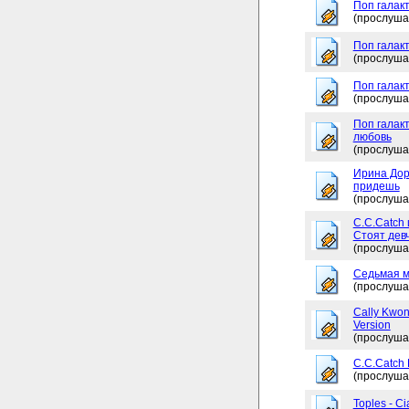
Поп галакт
(прослуша
Поп галак
(прослуша
Поп галакт
(прослуша
Поп галакт
любовь
(прослуша
Ирина Дор
придешь
(прослуша
C.C.Catch 
Стоят дев
(прослуша
Седьмая м
(прослуша
Cally Kwon
Version
(прослуша
C.C.Catch
(прослуша
Toples - Ci