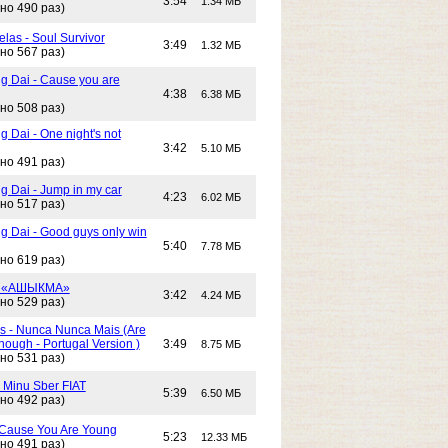
3:54
1.34 МБ
но 490 раз)
las - Soul Survivor
3:49
1.32 МБ
но 567 раз)
g Dai - Cause you are
4:38
6.38 МБ
но 508 раз)
 Dai - One night's not
3:42
5.10 МБ
но 491 раз)
g Dai - Jump in my car
4:23
6.02 МБ
но 517 раз)
g Dai - Good guys only win
5:40
7.78 МБ
но 619 раз)
- «АШЫКМА»
3:42
4.24 МБ
но 529 раз)
s - Nunca Nunca Mais (Are
ough - Portugal Version )
3:49
8.75 МБ
но 531 раз)
- Minu Sber FIAT
5:39
6.50 МБ
но 492 раз)
- Cause You Are Young
5:23
12.33 МБ
но 491 раз)