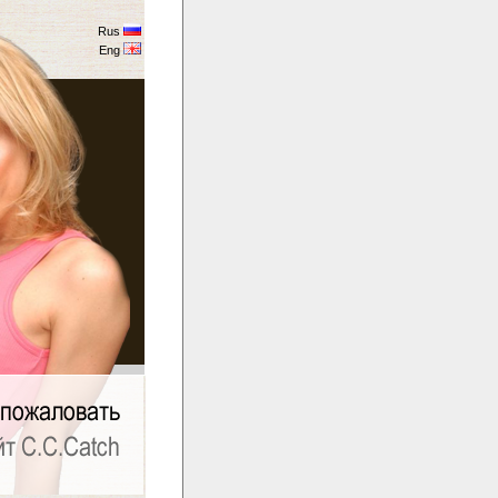
Rus
Eng