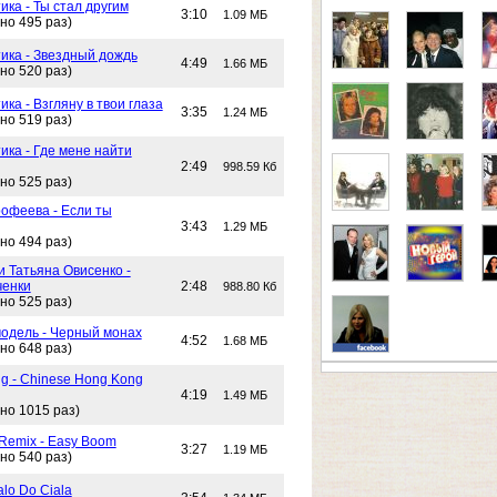
ика - Ты стал другим
3:10
1.09 МБ
но 495 раз)
тика - Звездный дождь
4:49
1.66 МБ
но 520 раз)
ика - Взгляну в твои глаза
3:35
1.24 МБ
но 519 раз)
ика - Где мене найти
2:49
998.59 Кб
но 525 раз)
офеева - Если ты
3:43
1.29 МБ
но 494 раз)
и Татьяна Овисенко -
ченки
2:48
988.80 Кб
но 525 раз)
одель - Черный монах
4:52
1.68 МБ
но 648 раз)
g - Chinese Hong Kong
4:19
1.49 МБ
но 1015 раз)
 Remix - Easy Boom
3:27
1.19 МБ
но 540 раз)
alo Do Ciala