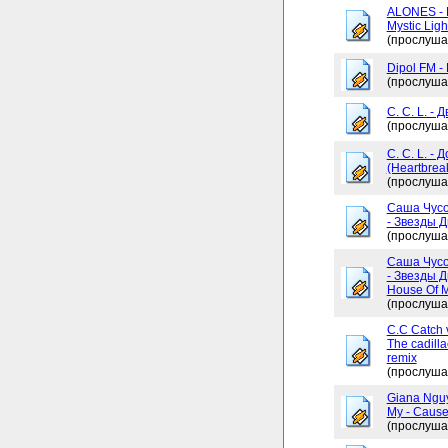
ALONES - 
Mystic Ligh
(прослуша
Dipol FM -
(прослуша
C. C. L. - 
(прослуша
C. C. L. -
(Heartbrea
(прослуша
Саша Чусо
- Звезды Д
(прослуша
Саша Чусо
- Звезды Д
House Of My
(прослуша
C.C Catch v
The cadilla
remix
(прослуша
Giana Ngu
My - Cause
(прослуша