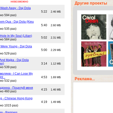
невозможно
Другие проекты
 Wash Away - Daj Dola
5:22
2.46 МБ
но 594 раз)
em Qua - Daj Dola (Kieu
5:40
2.60 МБ
но 535 раз)
Hole In My Soul (Lilian)
5:02
2.31 МБ
но 584 раз)
Were Young - Daj Dola
5:00
2.29 МБ
но 529 раз)
And Majka - Daj Dola
er)
3:14
1.12 МБ
но 539 раз)
моляев - I Can Lose My
ht ..
4:53
1.69 МБ
Реклама...
но 532 раз)
адонна - Поцелуй меня
4:15
1.46 МБ
но 460 раз)
g - Chinese Hong Kong
4:19
1.49 МБ
но 1015 раз)
ва - Remixes