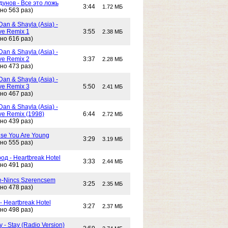
унов - Все это ложь
3:44
1.72 МБ
но 563 раз)
Dan & Shayla (Asia) -
e Remix 1
3:55
2.38 МБ
но 616 раз)
Dan & Shayla (Asia) -
e Remix 2
3:37
2.28 МБ
но 473 раз)
Dan & Shayla (Asia) -
e Remix 3
5:50
2.41 МБ
но 467 раз)
Dan & Shayla (Asia) -
e Remix (1998)
6:44
2.72 МБ
но 439 раз)
use You Are Young
3:29
3.19 МБ
но 555 раз)
од - Heartbreak Hotel
3:33
2.44 МБ
но 491 раз)
e-Nincs Szerencsem
3:25
2.35 МБ
но 478 раз)
- Heartbreak Hotel
3:27
2.37 МБ
но 498 раз)
 - Stay (Radio Version)