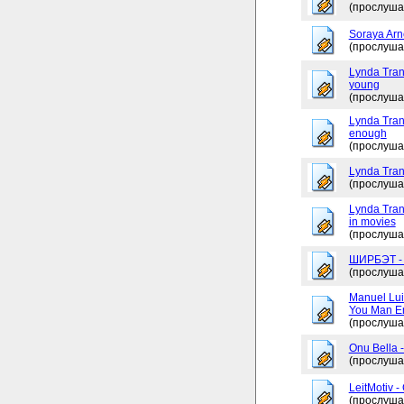
(прослуша
Soraya Arne
(прослуша
Lynda Tran
young
(прослуша
Lynda Trang
enough
(прослуша
Lynda Tran
(прослуша
Lynda Tran
in movies
(прослуша
ШИРБЭТ 
(прослуша
Manuel Lui
You Man En
(прослуша
Onu Bella 
(прослуша
LeitMotiv 
(прослуша