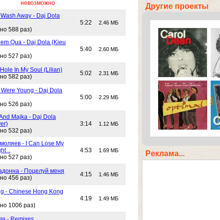
невозможно
Другие проекты
 Wash Away - Daj Dola
5:22
2.46 МБ
но 588 раз)
em Qua - Daj Dola (Kieu
5:40
2.60 МБ
но 527 раз)
Hole In My Soul (Lilian)
5:02
2.31 МБ
но 582 раз)
Were Young - Daj Dola
5:00
2.29 МБ
но 526 раз)
And Majka - Daj Dola
er)
3:14
1.12 МБ
но 532 раз)
моляев - I Can Lose My
ht ..
4:53
1.69 МБ
Реклама...
но 527 раз)
адонна - Поцелуй меня
4:15
1.46 МБ
но 456 раз)
g - Chinese Hong Kong
4:19
1.49 МБ
но 1006 раз)
ва - Remixes