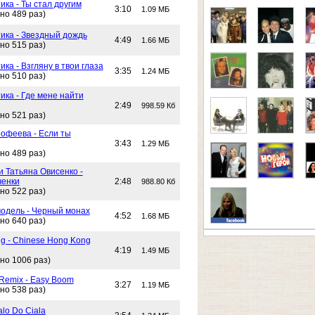
ика - Ты стал другим
3:10
1.09 МБ
но 489 раз)
тика - Звездный дождь
4:49
1.66 МБ
но 515 раз)
ика - Взгляну в твои глаза
3:35
1.24 МБ
но 510 раз)
ика - Где мене найти
2:49
998.59 Кб
но 521 раз)
офеева - Если ты
3:43
1.29 МБ
но 489 раз)
и Татьяна Овисенко -
ченки
2:48
988.80 Кб
но 522 раз)
одель - Черный монах
4:52
1.68 МБ
но 640 раз)
g - Chinese Hong Kong
4:19
1.49 МБ
но 1006 раз)
 Remix - Easy Boom
3:27
1.19 МБ
но 538 раз)
alo Do Ciala