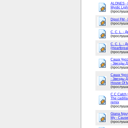
ALONES - 
Mystic Ligh
(прослуша
Dipol FM -
(прослуша
C. C. L. - 
(прослуша
C. C. L. -
(Heartbrea
(прослуша
Саша Чусо
- Звезды Д
(прослуша
Саша Чусо
- Звезды Д
House Of My
(прослуша
C.C Catch v
The cadilla
remix
(прослуша
Giana Ngu
My - Cause
(прослуша