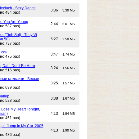
Cieciuch - Sexy Dance
3:36
3.30 МБ
но 484 раз)
e You Are Young
2:44
5.01 МБ
но 587 раз)
or (Tinh Sot) - Thuy Vi
an 50)
5:27
2.50 МБ
но 737 раз)
 сон
3:47
1.74 МБ
но 475 раз)
g Dai - Don't Be Hero
3:24
1.56 МБ
но 516 раз)
вые мальчики - Белые
3:25
1.57 МБ
но 699 раз)
кавер
3:38
1.67 МБ
но 528 раз)
n Lose My Heart Tonight,
nian)
4:13
1.94 МБ
но 461 раз)
ja - Jump In My Car, 2005
4:13
1.90 МБ
но 486 раз)