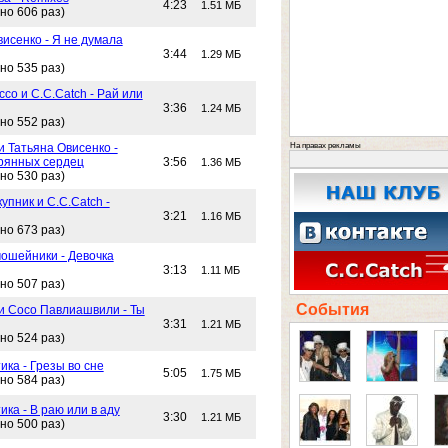
4:23
1.51 МБ
но 606 раз)
исенко - Я не думала
3:44
1.29 МБ
но 535 раз)
со и C.C.Catch - Рай или
3:36
1.24 МБ
но 552 раз)
На правах рекламы
и Татьяна Овисенко -
рянных сердец
3:56
1.36 МБ
но 530 раз)
упник и C.C.Catch -
3:21
1.16 МБ
но 673 раз)
ошейники - Девочка
3:13
1.11 МБ
но 507 раз)
События
 и Сосо Павлиашвили - Ты
3:31
1.21 МБ
но 524 раз)
ика - Грезы во сне
5:05
1.75 МБ
но 584 раз)
ика - В раю или в аду
3:30
1.21 МБ
но 500 раз)