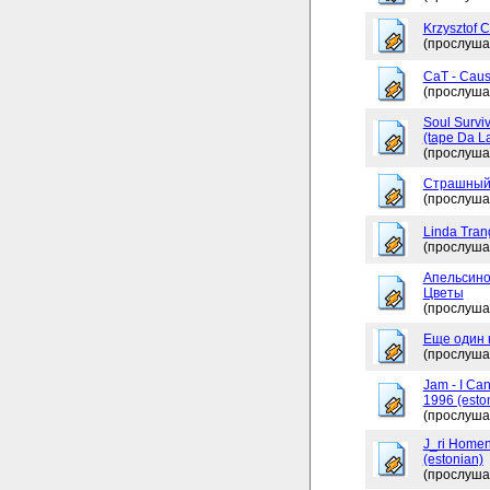
Krzysztof 
(прослуша
CaT - Caus
(прослуша
Soul Surviv
(tape Da L
(прослуша
Страшный
(прослуша
Linda Tran
(прослуша
Апельсино
Цветы
(прослуша
Еще один 
(прослуша
Jam - I Ca
1996 (esto
(прослуша
J_ri Homen
(estonian)
(прослуша