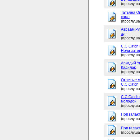
(прослуша
Татьяна Ов
сама
(прослуша
Авраам Рус
ад
(прослуша
C.C.Catch 
Ночи зате
(прослуша
Аркадий Ук
Кадилак
(прослуша
Отпетые м
C.C.Catch
(прослуша
C.C.Catch
молодой
(прослуша
Поп галакт
(прослуша
Поп галакт
(прослуша