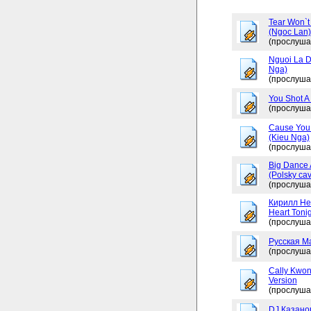
Tear Won`t
(Ngoc Lan)
(прослуша
Nguoi La D
Nga)
(прослуша
You Shot A 
(прослуша
Cause You 
(Kieu Nga)
(прослуша
Big Dance 
(Polsky cav
(прослуша
Кирилл Не
Heart Tonig
(прослуша
Русская М
(прослуша
Cally Kwon
Version
(прослуша
DJ Казано