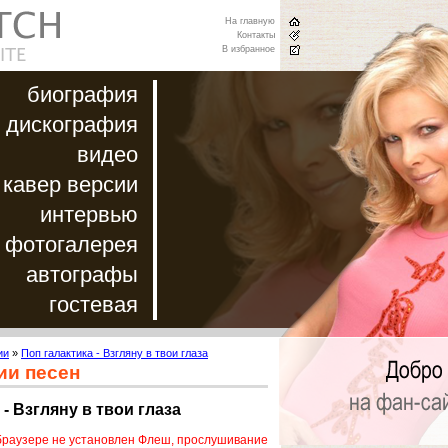
На главную
Контакты
В избранное
биография
дискография
видео
кавер версии
интервью
фотогалерея
автографы
гостевая
ии
»
Поп галактика - Взгляну в твои глаза
ии песен
 - Взгляну в твои глаза
браузере не установлен Флеш, прослушивание