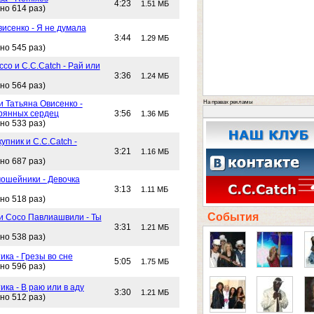
4:23
1.51 МБ
но 614 раз)
исенко - Я не думала
3:44
1.29 МБ
но 545 раз)
со и C.C.Catch - Рай или
3:36
1.24 МБ
но 564 раз)
На правах рекламы
и Татьяна Овисенко -
рянных сердец
3:56
1.36 МБ
но 533 раз)
упник и C.C.Catch -
3:21
1.16 МБ
но 687 раз)
ошейники - Девочка
3:13
1.11 МБ
но 518 раз)
События
 и Сосо Павлиашвили - Ты
3:31
1.21 МБ
но 538 раз)
ика - Грезы во сне
5:05
1.75 МБ
но 596 раз)
ика - В раю или в аду
3:30
1.21 МБ
но 512 раз)