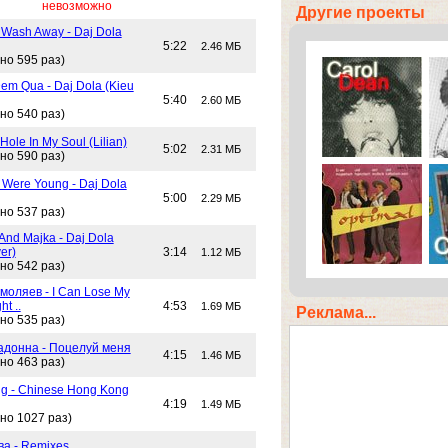
невозможно
Другие проекты
 Wash Away - Daj Dola
5:22
2.46 МБ
но 595 раз)
em Qua - Daj Dola (Kieu
5:40
2.60 МБ
но 540 раз)
Hole In My Soul (Lilian)
5:02
2.31 МБ
но 590 раз)
Were Young - Daj Dola
5:00
2.29 МБ
но 537 раз)
And Majka - Daj Dola
er)
3:14
1.12 МБ
но 542 раз)
моляев - I Can Lose My
ht ..
4:53
1.69 МБ
Реклама...
но 535 раз)
адонна - Поцелуй меня
4:15
1.46 МБ
но 463 раз)
g - Chinese Hong Kong
4:19
1.49 МБ
но 1027 раз)
ва - Remixes