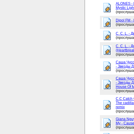
ALONES - 
Mystic Ligh
(прослуша
Dipol FM -
(прослуша
C. C. L. - 
(прослуша
C. C. L. -
(Heartbrea
(прослуша
Саша Чусо
- Звезды Д
(прослуша
Саша Чусо
- Звезды Д
House Of My
(прослуша
C.C Catch v
The cadilla
remix
(прослуша
Giana Ngu
My - Cause
(прослуша