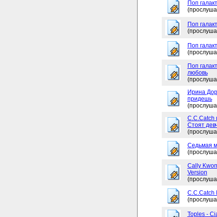
Поп галакт
(прослуша
Поп галак
(прослуша
Поп галакт
(прослуша
Поп галакт
любовь
(прослуша
Ирина Дор
придешь
(прослуша
C.C.Catch 
Стоят дев
(прослуша
Седьмая м
(прослуша
Cally Kwon
Version
(прослуша
C.C.Catch
(прослуша
Toples - Ci