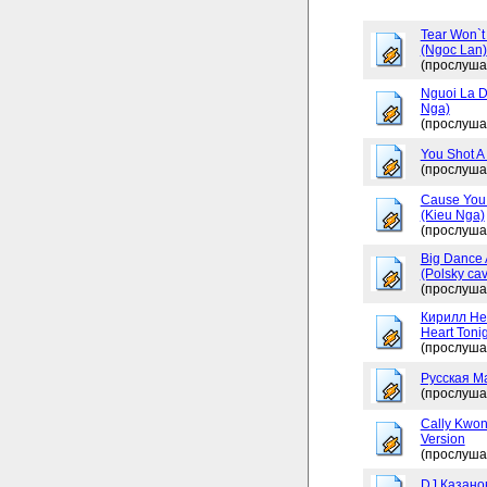
Tear Won`t
(Ngoc Lan)
(прослуша
Nguoi La D
Nga)
(прослуша
You Shot A 
(прослуша
Cause You 
(Kieu Nga)
(прослуша
Big Dance 
(Polsky cav
(прослуша
Кирилл Не
Heart Tonig
(прослуша
Русская М
(прослуша
Cally Kwon
Version
(прослуша
DJ Казано