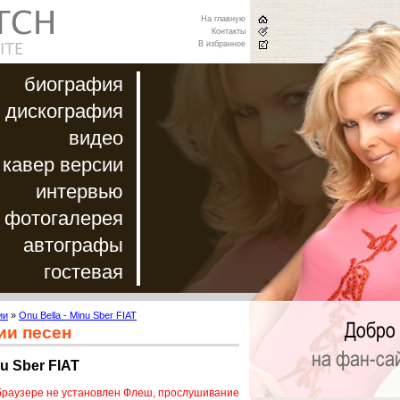
На главную
Контакты
В избранное
биография
дискография
видео
кавер версии
интервью
фотогалерея
автографы
гостевая
ии
»
Onu Bella - Minu Sber FIAT
ии песен
nu Sber FIAT
браузере не установлен Флеш, прослушивание