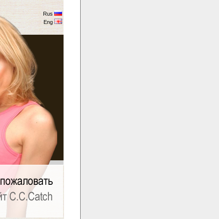
Rus
Eng