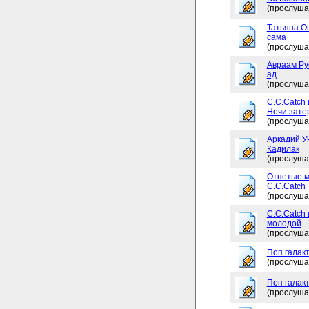
(прослуша
Татьяна Ов
сама
(прослуша
Авраам Рус
ад
(прослуша
C.C.Catch 
Ночи зате
(прослуша
Аркадий Ук
Кадилак
(прослуша
Отпетые м
C.C.Catch
(прослуша
C.C.Catch
молодой
(прослуша
Поп галакт
(прослуша
Поп галакт
(прослуша