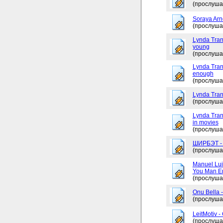
(прослуша
Soraya Arne
(прослуша
Lynda Tran
young
(прослуша
Lynda Trang
enough
(прослуша
Lynda Tran
(прослуша
Lynda Tran
in movies
(прослуша
ШИРБЭТ 
(прослуша
Manuel Lui
You Man En
(прослуша
Onu Bella 
(прослуша
LeitMotiv 
(прослуша