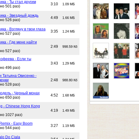
ика - Ты стал другим
3:10
1.09 МБ
но 501 раз)
тика - Звездный дождь
4:49
1.66 МБ
но 526 раз)
ика - Взгляну в твои глаза
3:35
1.24 МБ
но 527 раз)
ика - Где мене найти
2:49
998.59 Кб
но 527 раз)
офеева - Если ты
3:43
1.29 МБ
но 496 раз)
и Татьяна Овисенко -
ченки
2:48
988.80 Кб
но 528 раз)
одель - Черный монах
4:52
1.68 МБ
но 650 раз)
g - Chinese Hong Kong
4:19
1.49 МБ
но 1027 раз)
 Remix - Easy Boom
3:27
1.19 МБ
но 544 раз)
alo Do Ciala