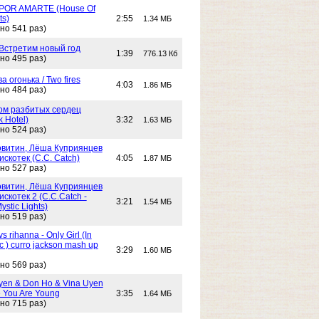
POR AMARTE (House Of
ts)
2:55
1.34 МБ
но 541 раз)
 Встретим новый год
1:39
776.13 Кб
но 495 раз)
Два огонька / Two fires
4:03
1.86 МБ
но 484 раз)
 Дом разбитых сердец
k Hotel)
3:32
1.63 МБ
но 524 раз)
витин, Лёша Куприянцев
искотек (C.C. Catch)
4:05
1.87 МБ
но 527 раз)
витин, Лёша Куприянцев
искотек 2 (C.C.Catch -
3:21
1.54 МБ
stic Lights)
но 519 раз)
s rihanna - Only Girl (In
c ) curro jackson mash up
3:29
1.60 МБ
но 569 раз)
yen & Don Ho & Vina Uyen
 You Are Young
3:35
1.64 МБ
но 715 раз)