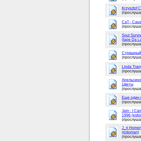
Krzysztof 
(прослуша
CaT - Caus
(прослуша
Soul Surviv
(tape Da L
(прослуша
Страшный
(прослуша
Linda Tran
(прослуша
Апельсино
Цветы
(прослуша
Еще один 
(прослуша
Jam - I Ca
1996 (esto
(прослуша
J_ri Homen
(estonian)
(прослуша