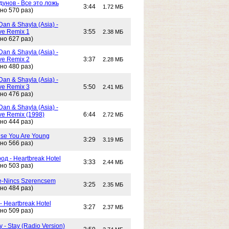
унов - Все это ложь
3:44
1.72 МБ
но 570 раз)
Dan & Shayla (Asia) -
e Remix 1
3:55
2.38 МБ
но 627 раз)
Dan & Shayla (Asia) -
e Remix 2
3:37
2.28 МБ
но 480 раз)
Dan & Shayla (Asia) -
e Remix 3
5:50
2.41 МБ
но 476 раз)
Dan & Shayla (Asia) -
e Remix (1998)
6:44
2.72 МБ
но 444 раз)
use You Are Young
3:29
3.19 МБ
но 566 раз)
од - Heartbreak Hotel
3:33
2.44 МБ
но 503 раз)
e-Nincs Szerencsem
3:25
2.35 МБ
но 484 раз)
- Heartbreak Hotel
3:27
2.37 МБ
но 509 раз)
 - Stay (Radio Version)