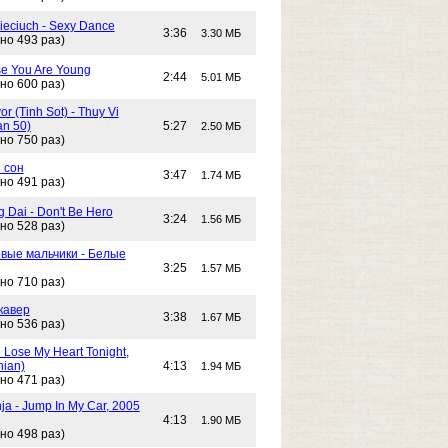
Cieciuch - Sexy Dance
3:36
3.30 МБ
но 493 раз)
e You Are Young
2:44
5.01 МБ
но 600 раз)
or (Tinh Sot) - Thuy Vi
an 50)
5:27
2.50 МБ
но 750 раз)
 сон
3:47
1.74 МБ
но 491 раз)
g Dai - Don't Be Hero
3:24
1.56 МБ
но 528 раз)
вые мальчики - Белые
3:25
1.57 МБ
но 710 раз)
кавер
3:38
1.67 МБ
но 536 раз)
n Lose My Heart Tonight,
nian)
4:13
1.94 МБ
но 471 раз)
ja - Jump In My Car, 2005
4:13
1.90 МБ
но 498 раз)