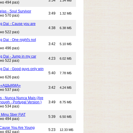
3:54
1.34 МБ
но 494 раз)
las - Soul Survivor
3:49
1.32 МБ
но 570 раз)
g Dai - Cause you are
4:38
6.38 МБ
но 522 раз)
 Dai - One night's not
3:42
5.10 МБ
но 496 раз)
g Dai - Jump in my car
4:23
6.02 МБ
но 522 раз)
g Dai - Good guys only win
5:40
7.78 МБ
но 626 раз)
- «АШЫКМА»
3:42
4.24 МБ
но 537 раз)
s - Nunca Nunca Mais (Are
ough - Portugal Version )
3:49
8.75 МБ
но 534 раз)
- Minu Sber FIAT
5:39
6.50 МБ
но 494 раз)
- Cause You Are Young
5:23
12.33 МБ
но 492 раз)